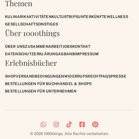
Themen
KULINARIK
AKTIVITÄTEN
KULTUR
TRIPS
UNTERKÜNFTE
WELLNESS
GESELLSCHAFT
SONSTIGES
Über 1000things
ÜBER UNS
ZUSAMMENARBEIT
JOBS
KONTAKT
DATENSCHUTZERKLÄRUNG
AGB
ANB
IMPRESSUM
Erlebnisbücher
SHOP
VERSANDBEDINGUNGEN
WIDERRUFSRECHT
FAQS
PRESSE
BESTELLUNGEN FÜR BUCHHANDEL & SHOPS
BESTELLUNGEN FÜR UNTERNEHMEN
© 2026 1000things. Alle Rechte vorbehalten.