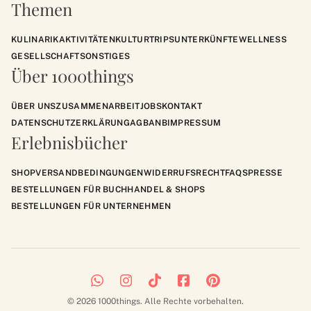
Themen
KULINARIK
AKTIVITÄTEN
KULTUR
TRIPS
UNTERKÜNFTE
WELLNESS
GESELLSCHAFT
SONSTIGES
Über 1000things
ÜBER UNS
ZUSAMMENARBEIT
JOBS
KONTAKT
DATENSCHUTZERKLÄRUNG
AGB
ANB
IMPRESSUM
Erlebnisbücher
SHOP
VERSANDBEDINGUNGEN
WIDERRUFSRECHT
FAQS
PRESSE
BESTELLUNGEN FÜR BUCHHANDEL & SHOPS
BESTELLUNGEN FÜR UNTERNEHMEN
© 2026 1000things. Alle Rechte vorbehalten.