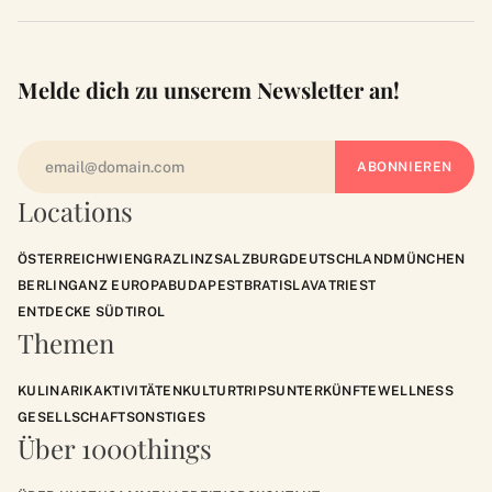
Melde dich zu unserem Newsletter an!
Locations
ÖSTERREICH
WIEN
GRAZ
LINZ
SALZBURG
DEUTSCHLAND
MÜNCHEN
BERLIN
GANZ EUROPA
BUDAPEST
BRATISLAVA
TRIEST
ENTDECKE SÜDTIROL
Themen
KULINARIK
AKTIVITÄTEN
KULTUR
TRIPS
UNTERKÜNFTE
WELLNESS
GESELLSCHAFT
SONSTIGES
Über 1000things