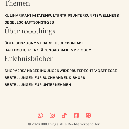
Themen
KULINARIK
AKTIVITÄTEN
KULTUR
TRIPS
UNTERKÜNFTE
WELLNESS
GESELLSCHAFT
SONSTIGES
Über 1000things
ÜBER UNS
ZUSAMMENARBEIT
JOBS
KONTAKT
DATENSCHUTZERKLÄRUNG
AGB
ANB
IMPRESSUM
Erlebnisbücher
SHOP
VERSANDBEDINGUNGEN
WIDERRUFSRECHT
FAQS
PRESSE
BESTELLUNGEN FÜR BUCHHANDEL & SHOPS
BESTELLUNGEN FÜR UNTERNEHMEN
© 2026 1000things. Alle Rechte vorbehalten.