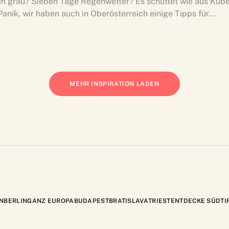
 in grau? Sieben Tage Regenwetter? Es schüttet wie aus Kübe
anik, wir haben auch in Oberösterreich einige Tipps für...
MEHR INSPIRATION LADEN
N
BERLIN
GANZ EUROPA
BUDAPEST
BRATISLAVA
TRIEST
ENTDECKE SÜDTI