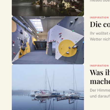
nieselt ode
INSPIRATION
Die c
Ihr wollte
Wetter nic
INSPIRATION
Was i
mache
Der Himmel
und darauf 