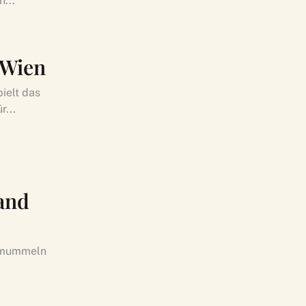
n...
 Wien
ielt das
r...
land
inmummeln