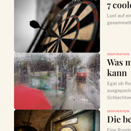
7 coo
Lust auf e
gesammelt,
INSPIRATION
Was m
kann
Egal ob Re
ausgepackt
Schlechtwe
INSPIRATION
Die b
Eine Runde