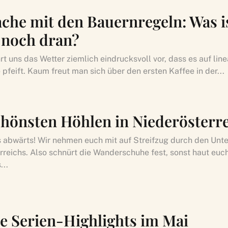
ache mit den Bauernregeln: Was i
 noch dran?
t uns das Wetter ziemlich eindrucksvoll vor, dass es auf line
pfeift. Kaum freut man sich über den ersten Kaffee in der...
chönsten Höhlen in Niederösterr
’s abwärts! Wir nehmen euch mit auf Streifzug durch den Unt
rreichs. Also schnürt die Wanderschuhe fest, sonst haut euch
...
e Serien-Highlights im Mai