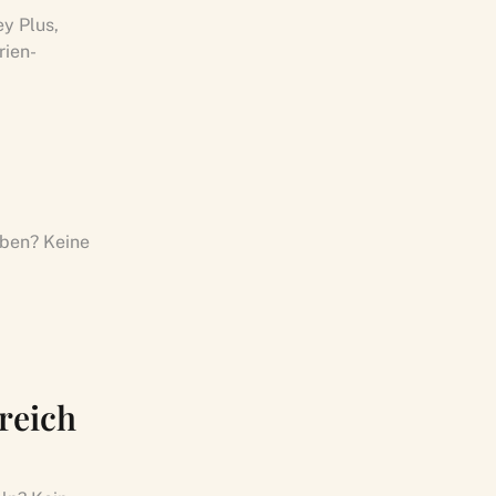
ey Plus,
rien-
eiben? Keine
rreich