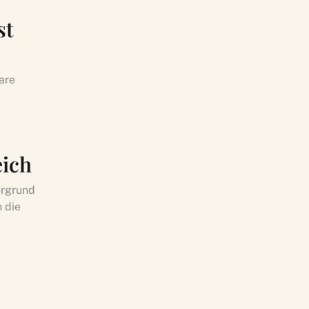
st
are
eich
ergrund
 die