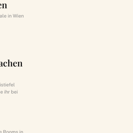
en
ale in Wien
machen
stiefel
 ihr bei
e Rooms in