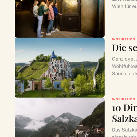
Wien für e
INSPIRATION
Die s
Ganz egal 
Wohlfühloa
Sauna, ent
INSPIRATION
10 Din
Salzk
Das Salzka