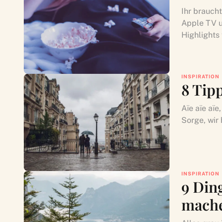
Ihr braucht
Apple TV u
Highlights 
INSPIRATION
8 Tipp
Aïe aïe aïe
Sorge, wir 
INSPIRATION
9 Ding
mache