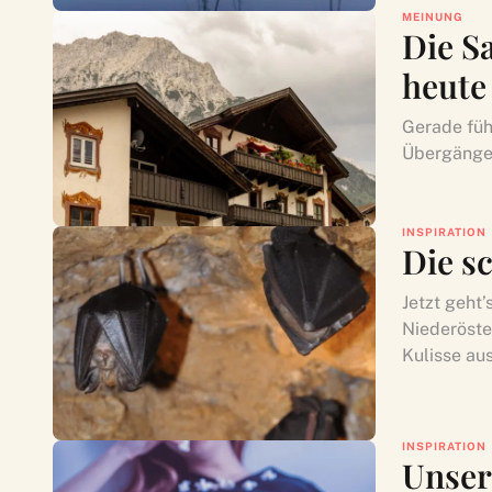
MEINUNG
Die S
heute
Gerade führ
Übergänge 
INSPIRATION
Die s
Jetzt geht
Niederöste
Kulisse aus
INSPIRATION
Unser