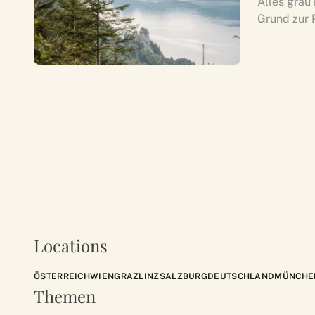
Alles grau
Grund zur P
Locations
ÖSTERREICH
WIEN
GRAZ
LINZ
SALZBURG
DEUTSCHLAND
MÜNCHE
Themen