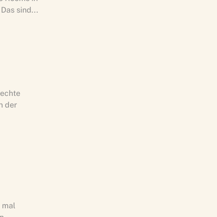
Das sind...
rechte
n der
s mal