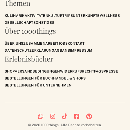
Themen
KULINARIK
AKTIVITÄTEN
KULTUR
TRIPS
UNTERKÜNFTE
WELLNESS
GESELLSCHAFT
SONSTIGES
Über 1000things
ÜBER UNS
ZUSAMMENARBEIT
JOBS
KONTAKT
DATENSCHUTZERKLÄRUNG
AGB
ANB
IMPRESSUM
Erlebnisbücher
SHOP
VERSANDBEDINGUNGEN
WIDERRUFSRECHT
FAQS
PRESSE
BESTELLUNGEN FÜR BUCHHANDEL & SHOPS
BESTELLUNGEN FÜR UNTERNEHMEN
© 2026 1000things. Alle Rechte vorbehalten.