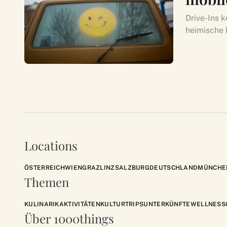
Drive-Ins k
heimische 
Locations
ÖSTERREICH
WIEN
GRAZ
LINZ
SALZBURG
DEUTSCHLAND
MÜNCHE
Themen
KULINARIK
AKTIVITÄTEN
KULTUR
TRIPS
UNTERKÜNFTE
WELLNESS
Über 1000things