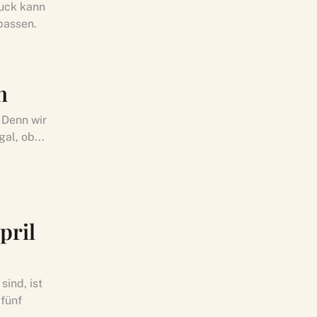
ruck kann
rpassen.
h
 Denn wir
al, ob...
pril
ind, ist
fünf