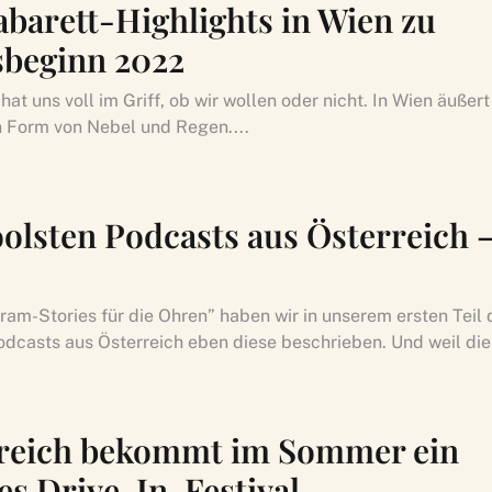
abarett-Highlights in Wien zu
sbeginn 2022
hat uns voll im Griff, ob wir wollen oder nicht. In Wien äußert
n Form von Nebel und Regen....
oolsten Podcasts aus Österreich –
ram-Stories für die Ohren” haben wir in unserem ersten Teil 
odcasts aus Österreich eben diese beschrieben. Und weil die
reich bekommt im Sommer ein
es Drive-In-Festival