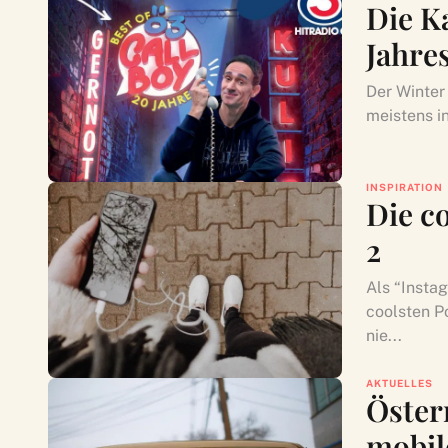
Die K
Jahre
Der Winter 
meistens i
INSPIRATION
Die c
2
Als “Instag
coolsten P
nie...
AKTUELLES
Öster
mobil