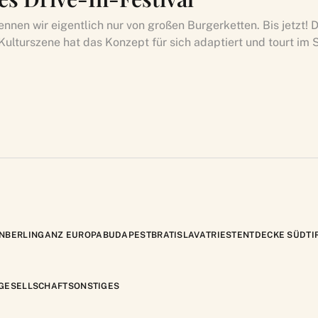
ennen wir eigentlich nur von großen Burgerketten. Bis jetzt! 
Kulturszene hat das Konzept für sich adaptiert und tourt im 
N
BERLIN
GANZ EUROPA
BUDAPEST
BRATISLAVA
TRIEST
ENTDECKE SÜDTI
GESELLSCHAFT
SONSTIGES