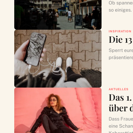
Ob spannen
so einiges.
INSPIRATION
Die 1
Sperrt eure
präsentiere
AKTUELLES
Das 1.
über 
Dass Fraue
eine Schan