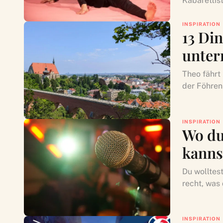
Kabarettist
INSPIRATION
13 Di
unter
Theo fährt
der Föhren
INSPIRATION
Wo du
kanns
Du wolltes
recht, was
INSPIRATION