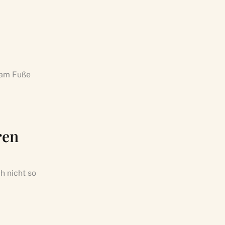
 am Fuße
ren
h nicht so