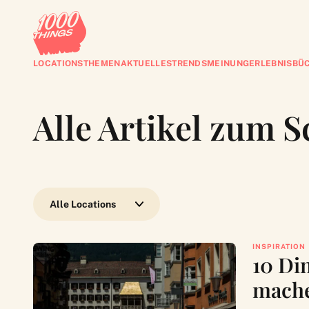
LOCATIONS
THEMEN
AKTUELLES
TRENDS
MEINUNG
ERLEBNISBÜ
Alle Artikel zum 
Wähle eine Location
INSPIRATION
10 Di
mach