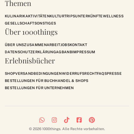
Themen
KULINARIK
AKTIVITÄTEN
KULTUR
TRIPS
UNTERKÜNFTE
WELLNESS
GESELLSCHAFT
SONSTIGES
Über 1000things
ÜBER UNS
ZUSAMMENARBEIT
JOBS
KONTAKT
DATENSCHUTZERKLÄRUNG
AGB
ANB
IMPRESSUM
Erlebnisbücher
SHOP
VERSANDBEDINGUNGEN
WIDERRUFSRECHT
FAQS
PRESSE
BESTELLUNGEN FÜR BUCHHANDEL & SHOPS
BESTELLUNGEN FÜR UNTERNEHMEN
© 2026 1000things. Alle Rechte vorbehalten.