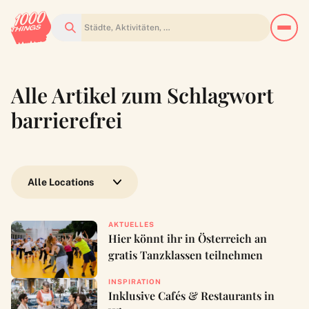
Suchen
Alle Artikel zum Schlagwort
barrierefrei
Wähle eine Location
AKTUELLES
Hier könnt ihr in Österreich an
gratis Tanzklassen teilnehmen
INSPIRATION
Inklusive Cafés & Restaurants in