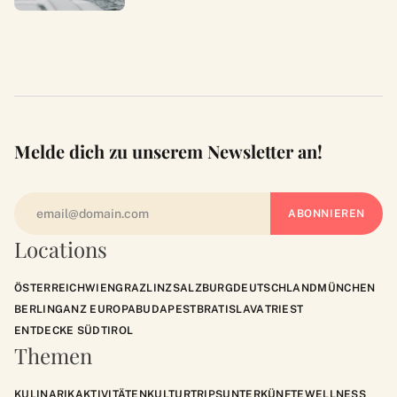
Melde dich zu unserem Newsletter an!
Locations
ÖSTERREICH
WIEN
GRAZ
LINZ
SALZBURG
DEUTSCHLAND
MÜNCHEN
BERLIN
GANZ EUROPA
BUDAPEST
BRATISLAVA
TRIEST
ENTDECKE SÜDTIROL
Themen
KULINARIK
AKTIVITÄTEN
KULTUR
TRIPS
UNTERKÜNFTE
WELLNESS