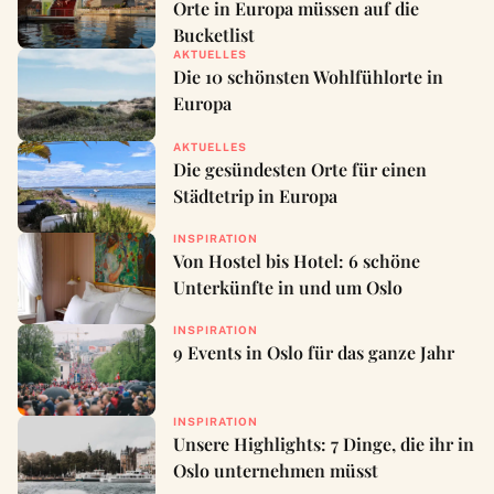
Orte in Europa müssen auf die
Bucketlist
AKTUELLES
Die 10 schönsten Wohlfühlorte in
Europa
AKTUELLES
Die gesündesten Orte für einen
Städtetrip in Europa
INSPIRATION
Von Hostel bis Hotel: 6 schöne
Unterkünfte in und um Oslo
INSPIRATION
9 Events in Oslo für das ganze Jahr
INSPIRATION
Unsere Highlights: 7 Dinge, die ihr in
Oslo unternehmen müsst