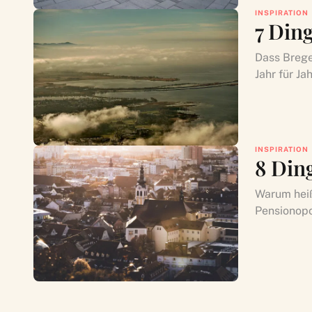
INSPIRATION
7 Din
Dass Brege
Jahr für Ja
INSPIRATION
8 Din
Warum heiß
Pensionopol