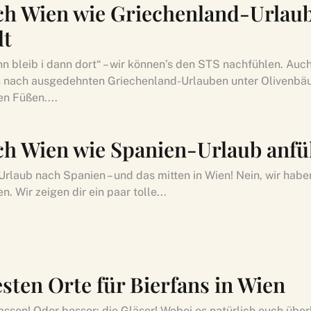
ch Wien wie Griechenland-Urlau
lt
n bleib i dann dort“ – wir können’s den STS nachfühlen. Auch
 nach ausgedehnten Griechenland-Urlauben unter Olivenb
en Füßen....
ch Wien wie Spanien-Urlaub anfü
Urlaub nach Spanien – und das mitten in Wien! Nein, wir habe
n. Wir zeigen dir ein paar tolle...
esten Orte für Bierfans in Wien
assen! Oder besser: die Gläser! Wobei es natürlich euch übe