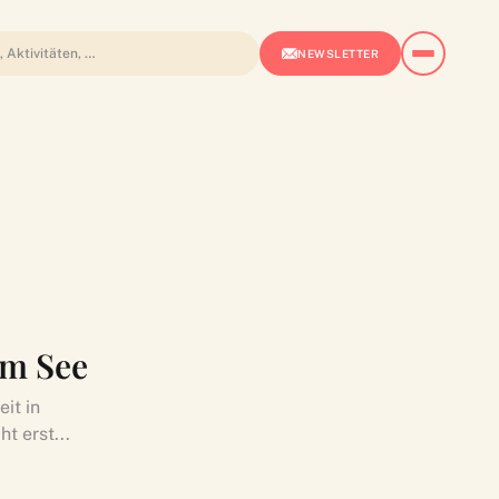
NEWSLETTER
am See
it in
t erst...