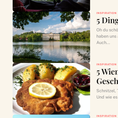
INSPIRATION
5 Din
Oh du schö
haben uns 
Auch...
INSPIRATION
5 Wien
Gesch
Schnitzel,
Und wie es
INSPIRATION