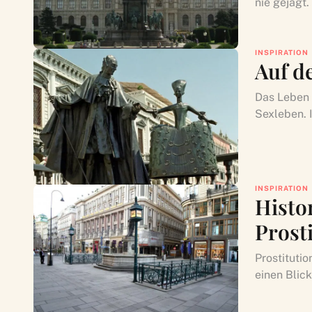
nie gejagt.
INSPIRATION
Auf d
Das Leben 
Sexleben. I
INSPIRATION
Histo
Prost
Prostitutio
einen Blick