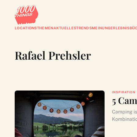
LOCATIONS
THEMEN
AKTUELLES
TRENDS
MEINUNG
ERLEBNISBÜ
Rafael Prehsler
INSPIRATION
5 Cam
Camping ist
Kombinatio