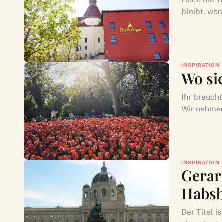
bleibt, wor
INSPIRATION
Wo si
Ihr brauch
Wir nehmen 
INSPIRATION
Gerar
Habsb
Der Titel i