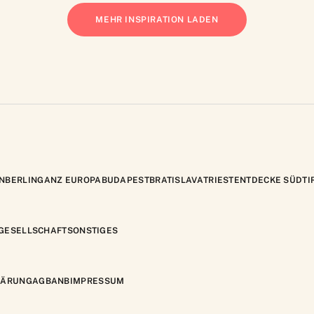
MEHR INSPIRATION LADEN
N
BERLIN
GANZ EUROPA
BUDAPEST
BRATISLAVA
TRIEST
ENTDECKE SÜDTI
GESELLSCHAFT
SONSTIGES
LÄRUNG
AGB
ANB
IMPRESSUM