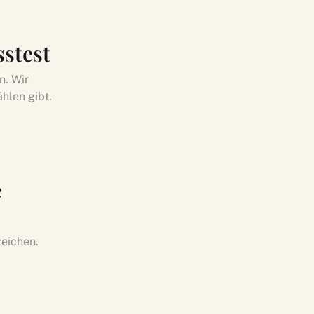
sstest
n. Wir
hlen gibt.
e
zeichen.