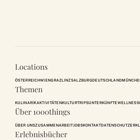
Locations
ÖSTERREICH
WIEN
GRAZ
LINZ
SALZBURG
DEUTSCHLAND
MÜNCHE
Themen
KULINARIK
AKTIVITÄTEN
KULTUR
TRIPS
UNTERKÜNFTE
WELLNESS
Über 1000things
ÜBER UNS
ZUSAMMENARBEIT
JOBS
KONTAKT
DATENSCHUTZERK
Erlebnisbücher