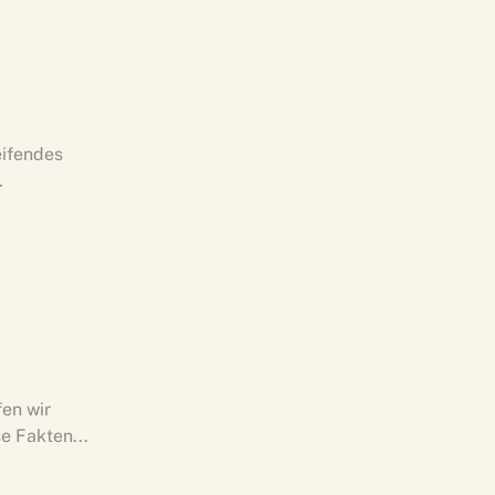
eifendes
.
fen wir
e Fakten...