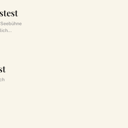
stest
r Seebühne
ich...
st
uch
.