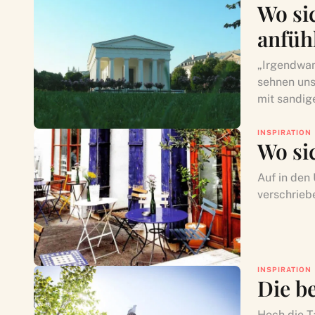
Wo si
anfüh
„Irgendwan
sehnen uns
mit sandig
INSPIRATION
Wo si
Auf in den 
verschriebe
INSPIRATION
Die b
Hoch die T