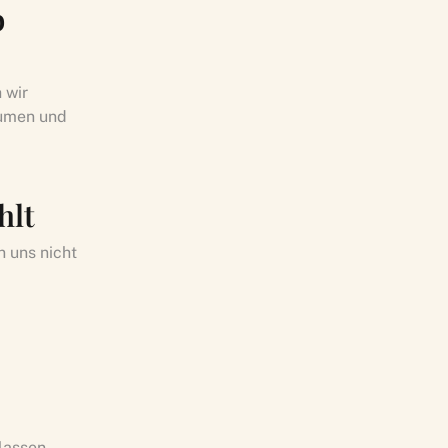
b
 wir
äumen und
hlt
n uns nicht
rlassen