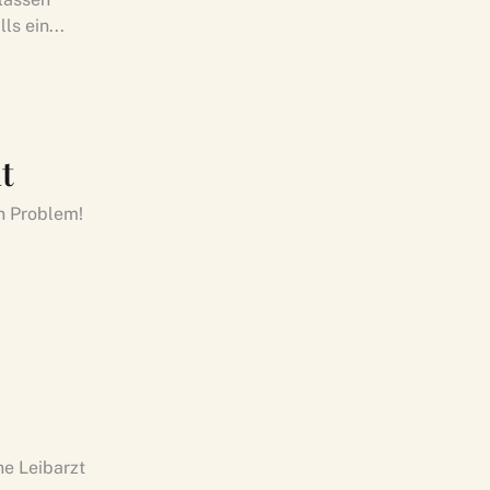
ls ein...
t
in Problem!
he Leibarzt