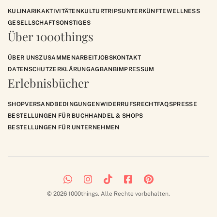
KULINARIK
AKTIVITÄTEN
KULTUR
TRIPS
UNTERKÜNFTE
WELLNESS
GESELLSCHAFT
SONSTIGES
Über 1000things
ÜBER UNS
ZUSAMMENARBEIT
JOBS
KONTAKT
DATENSCHUTZERKLÄRUNG
AGB
ANB
IMPRESSUM
Erlebnisbücher
SHOP
VERSANDBEDINGUNGEN
WIDERRUFSRECHT
FAQS
PRESSE
BESTELLUNGEN FÜR BUCHHANDEL & SHOPS
BESTELLUNGEN FÜR UNTERNEHMEN
© 2026 1000things. Alle Rechte vorbehalten.