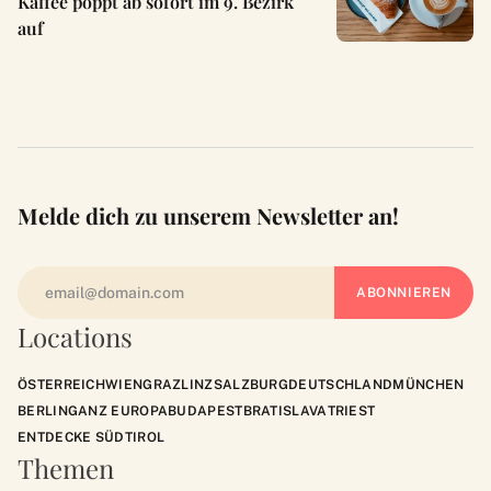
Kaffee poppt ab sofort im 9. Bezirk
auf
Melde dich zu unserem Newsletter an!
Locations
ÖSTERREICH
WIEN
GRAZ
LINZ
SALZBURG
DEUTSCHLAND
MÜNCHEN
BERLIN
GANZ EUROPA
BUDAPEST
BRATISLAVA
TRIEST
ENTDECKE SÜDTIROL
Themen