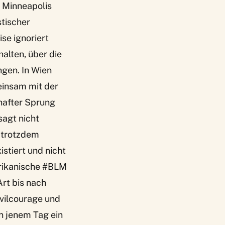
 Minneapolis
stischer
ise ignoriert
alten, über die
ngen. In Wien
einsam mit der
rhafter Sprung
sagt nicht
 trotzdem
istiert und nicht
erikanische #BLM
rt bis nach
vilcourage und
n jenem Tag ein