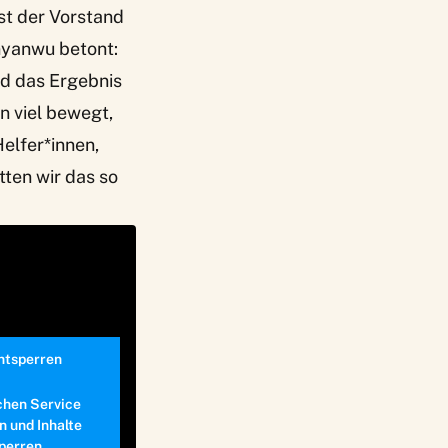
st der Vorstand
nyanwu betont:
d das Ergebnis
n viel bewegt,
Helfer*innen,
tten wir das so
entsperren
chen Service
n und Inhalte
perren