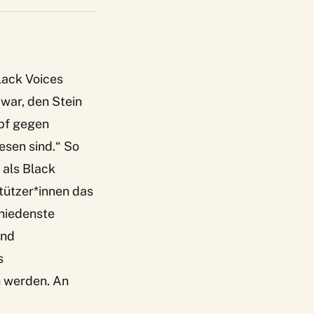
lack Voices
 war, den Stein
mpf gegen
esen sind.“ So
 als Black
tützer*innen das
chiedenste
und
s
 werden. An