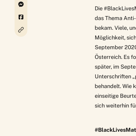
Die #BlackLives
das Thema Anti-
bekam. Viele, un
Möglichkeit, sic
September 2020 „
Österreich. Es f
später, im Septe
Unterschriften „
behandelt. Wie 
einseitige Beurt
sich weiterhin f
#BlackLivesMat