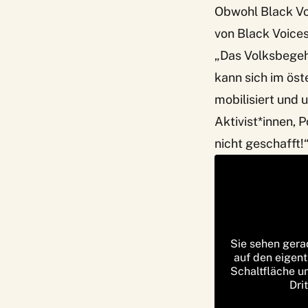
Obwohl Black Vo
von Black Voice
„Das Volksbegeh
kann sich im öst
mobilisiert und 
Aktivist*innen, 
nicht geschafft!
Sie sehen gera
auf den eigent
Schaltfläche u
Dri