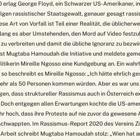
 erlag George Floyd, ein Schwarzer US-Amerikaner, in
lgen rassistischer Staatsgewalt, genauer gesagt rassi
ese Art von Vorfall ist Teil einer Realität, die üblicherwe
elang es aber Umstehenden, den Mord auf Video festzuh
zu verbreiten und damit die übliche Ignoranz zu bezwi
ivist Mugtaba Hamoudah die Initiative und meldete gem
olitikerin Mireille Ngosso eine Kundgebung an. Ein wah
 so beschreibt es Mireille Ngosso: „Ich hätte ehrlich ge
ehr als 50 Personen kommen würden. Aber es war uns
gen, dass struktureller Rassismus auch in Österreich ex
“ Doch entgegen allen Erwartungen kochte die US-am
 hoch, dass ihre Proteste auf nie zuvor da gewesene A
schwappten. Im Rassismus-Report 2020 des Vereins Zi
Arbeit schreibt Mugtaba Hamoudah stolz: „Wien hat a