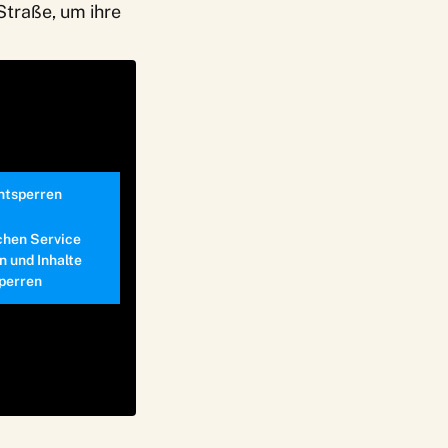
Straße, um ihre
entsperren
chen Service
n und Inhalte
perren