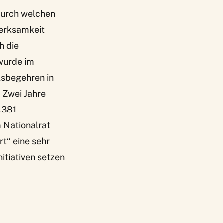
durch welchen
merksamkeit
h die
 wurde im
lksbegehren in
 Zwei Jahre
9.381
m Nationalrat
t“ eine sehr
itiativen setzen