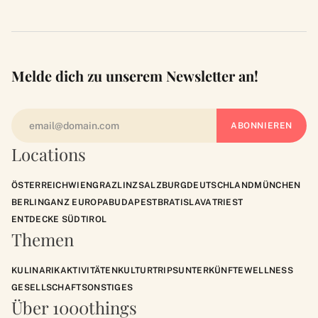
Melde dich zu unserem Newsletter an!
Locations
ÖSTERREICH
WIEN
GRAZ
LINZ
SALZBURG
DEUTSCHLAND
MÜNCHEN
BERLIN
GANZ EUROPA
BUDAPEST
BRATISLAVA
TRIEST
ENTDECKE SÜDTIROL
Themen
KULINARIK
AKTIVITÄTEN
KULTUR
TRIPS
UNTERKÜNFTE
WELLNESS
GESELLSCHAFT
SONSTIGES
Über 1000things