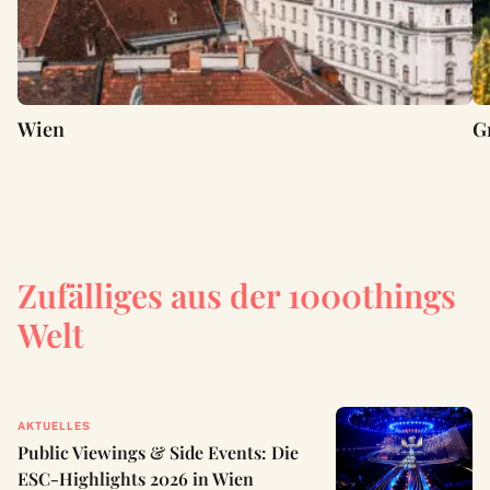
Wien
G
Zufälliges aus der 1000things
Welt
AKTUELLES
Public Viewings & Side Events: Die
ESC-Highlights 2026 in Wien