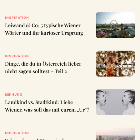
INSPIRATION
Leiwand & Co: 5 typische Wiener
Wörter und ihr kurioser Ursprung
INSPIRATION
Dinge, die du in Österreich lieber
nicht sagen solltest – Teil 2
MEINUNG
Landkind vs. Stadtkind: Liebe
Wiener, was soll das mit eurem „Ur“?
INSPIRATION