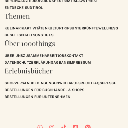
BERLIN
GANZ EUROPA
BUDAPEST
BRATISLAVA
TRIEST
ENTDECKE SÜDTIROL
Themen
KULINARIK
AKTIVITÄTEN
KULTUR
TRIPS
UNTERKÜNFTE
WELLNESS
GESELLSCHAFT
SONSTIGES
Über 1000things
ÜBER UNS
ZUSAMMENARBEIT
JOBS
KONTAKT
DATENSCHUTZERKLÄRUNG
AGB
ANB
IMPRESSUM
Erlebnisbücher
SHOP
VERSANDBEDINGUNGEN
WIDERRUFSRECHT
FAQS
PRESSE
BESTELLUNGEN FÜR BUCHHANDEL & SHOPS
BESTELLUNGEN FÜR UNTERNEHMEN