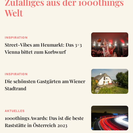
Zufälliges aus der 1000things
Welt
INSPIRATION
Street-Vibes am Heumarkt: Das 3×3
Vienna bittet zum Korbwurf
INSPIRATION
Die schönsten Gastgärten am Wiener
Stadtrand
AKTUELLES
1000things Awards: Das ist die beste
Raststätte in Österreich 2023