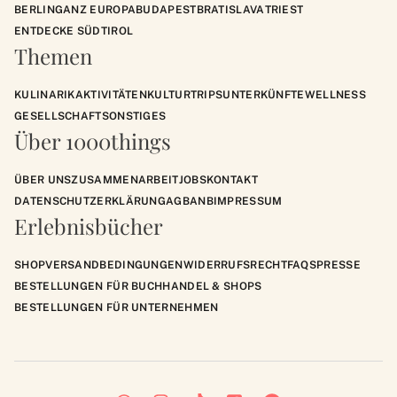
BERLIN
GANZ EUROPA
BUDAPEST
BRATISLAVA
TRIEST
ENTDECKE SÜDTIROL
Themen
KULINARIK
AKTIVITÄTEN
KULTUR
TRIPS
UNTERKÜNFTE
WELLNESS
GESELLSCHAFT
SONSTIGES
Über 1000things
ÜBER UNS
ZUSAMMENARBEIT
JOBS
KONTAKT
DATENSCHUTZERKLÄRUNG
AGB
ANB
IMPRESSUM
Erlebnisbücher
SHOP
VERSANDBEDINGUNGEN
WIDERRUFSRECHT
FAQS
PRESSE
BESTELLUNGEN FÜR BUCHHANDEL & SHOPS
BESTELLUNGEN FÜR UNTERNEHMEN