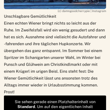
(c) damngoodcherrypie | Instagram
Unschlagbare Gemütlichkeit
Einen echten Wiener bringt nichts so leicht aus der
Ruhe. Im Zweifelsfall wird ein wenig gesudert und dann
hat es sich. Ausnahme sind vielleicht die Autofahrer und
-fahrenden und ihre täglichen Hupkonzerte. Wir
übergehen das ganz entspannt. Im Sommer bei einem
Spritzer im Schanigarten unserer Wahl, im Winter bei
Punsch und Glühwein am Christkindlmarkt oder mit
einem Krügerl im urigen Beisl. Eins steht fest: Die
Wiener Gemütlichkeit lässt uns ansonsten trotz des
Alltags immer wieder in Urlaubsstimmung kommen.
Prost!
Sie sehen gerade einen Platzhalterinhalt von
Standard
. Um auf den eigentlichen Inhalt