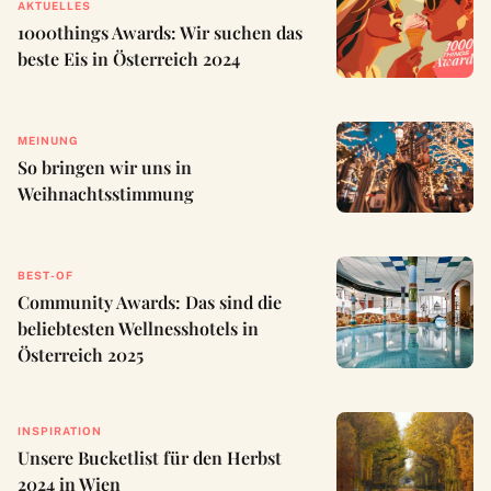
AKTUELLES
1000things Awards: Wir suchen das
beste Eis in Österreich 2024
MEINUNG
So bringen wir uns in
Weihnachtsstimmung
BEST-OF
Community Awards: Das sind die
beliebtesten Wellnesshotels in
Österreich 2025
INSPIRATION
Unsere Bucketlist für den Herbst
2024 in Wien