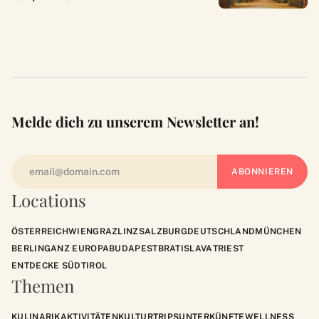
Melde dich zu unserem Newsletter an!
Locations
ÖSTERREICH
WIEN
GRAZ
LINZ
SALZBURG
DEUTSCHLAND
MÜNCHEN
BERLIN
GANZ EUROPA
BUDAPEST
BRATISLAVA
TRIEST
ENTDECKE SÜDTIROL
Themen
KULINARIK
AKTIVITÄTEN
KULTUR
TRIPS
UNTERKÜNFTE
WELLNESS