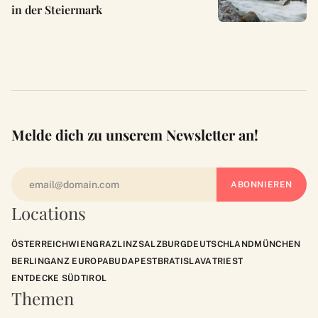
in der Steiermark
Melde dich zu unserem Newsletter an!
Locations
ÖSTERREICH
WIEN
GRAZ
LINZ
SALZBURG
DEUTSCHLAND
MÜNCHEN
BERLIN
GANZ EUROPA
BUDAPEST
BRATISLAVA
TRIEST
ENTDECKE SÜDTIROL
Themen