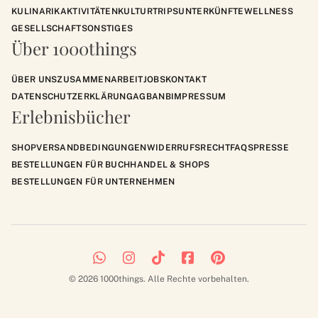
KULINARIK
AKTIVITÄTEN
KULTUR
TRIPS
UNTERKÜNFTE
WELLNESS
GESELLSCHAFT
SONSTIGES
Über 1000things
ÜBER UNS
ZUSAMMENARBEIT
JOBS
KONTAKT
DATENSCHUTZERKLÄRUNG
AGB
ANB
IMPRESSUM
Erlebnisbücher
SHOP
VERSANDBEDINGUNGEN
WIDERRUFSRECHT
FAQS
PRESSE
BESTELLUNGEN FÜR BUCHHANDEL & SHOPS
BESTELLUNGEN FÜR UNTERNEHMEN
© 2026 1000things. Alle Rechte vorbehalten.