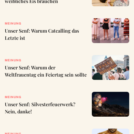
weibliches Eis brauchen
MEINUNG
Unser Senf: Warum Catcalling das
Letzte ist
MEINUNG
Unser Senf: Warum der
Weltfrauentag ein Feiertag sein sollte
MEINUNG
Unser Senf: Silvesterfeuerwerk?
Nein, danke!
MEINUNG