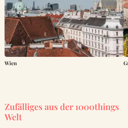
Wien
G
Zufälliges aus der 1000things
Welt