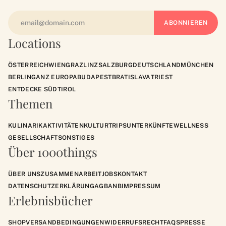
Locations
ÖSTERREICH
WIEN
GRAZ
LINZ
SALZBURG
DEUTSCHLAND
MÜNCHEN
BERLIN
GANZ EUROPA
BUDAPEST
BRATISLAVA
TRIEST
ENTDECKE SÜDTIROL
Themen
KULINARIK
AKTIVITÄTEN
KULTUR
TRIPS
UNTERKÜNFTE
WELLNESS
GESELLSCHAFT
SONSTIGES
Über 1000things
ÜBER UNS
ZUSAMMENARBEIT
JOBS
KONTAKT
DATENSCHUTZERKLÄRUNG
AGB
ANB
IMPRESSUM
Erlebnisbücher
SHOP
VERSANDBEDINGUNGEN
WIDERRUFSRECHT
FAQS
PRESSE