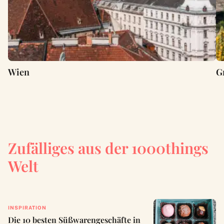
Wien
G
Zufälliges aus der 1000things
Welt
INSPIRATION
Die 10 besten Süßwarengeschäfte in