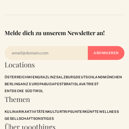
Melde dich zu unserem Newsletter an!
Locations
ÖSTERREICH
WIEN
GRAZ
LINZ
SALZBURG
DEUTSCHLAND
MÜNCHEN
BERLIN
GANZ EUROPA
BUDAPEST
BRATISLAVA
TRIEST
ENTDECKE SÜDTIROL
Themen
KULINARIK
AKTIVITÄTEN
KULTUR
TRIPS
UNTERKÜNFTE
WELLNESS
GESELLSCHAFT
SONSTIGES
Über 1000things