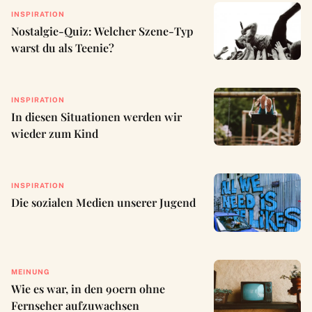
INSPIRATION
Nostalgie-Quiz: Welcher Szene-Typ
warst du als Teenie?
INSPIRATION
In diesen Situationen werden wir
wieder zum Kind
INSPIRATION
Die sozialen Medien unserer Jugend
MEINUNG
Wie es war, in den 90ern ohne
Fernseher aufzuwachsen