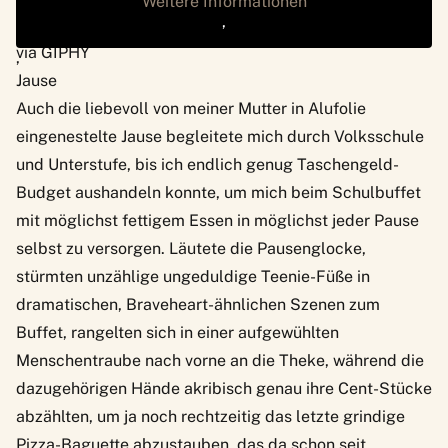
Weitere Informationen
‚
via GIPHY
‚
Jause
Auch die liebevoll von meiner Mutter in Alufolie
eingenestelte Jause begleitete mich durch Volksschule
und Unterstufe, bis ich endlich genug Taschengeld-
Budget aushandeln konnte, um mich beim Schulbuffet
mit möglichst fettigem Essen in möglichst jeder Pause
selbst zu versorgen. Läutete die Pausenglocke,
stürmten unzählige ungeduldige Teenie-Füße in
dramatischen, Braveheart-ähnlichen Szenen zum
Buffet, rangelten sich in einer aufgewühlten
Menschentraube nach vorne an die Theke, während die
dazugehörigen Hände akribisch genau ihre Cent-Stücke
abzählten, um ja noch rechtzeitig das letzte grindige
Pizza-Baguette abzustauben, das da schon seit