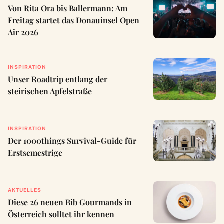
Von Rita Ora bis Ballermann: Am
Freitag startet das Donauinsel Open
Air 2026
INSPIRATION
Unser Roadtrip entlang der
steirischen Apfelstraße
INSPIRATION
Der 1000things Survival-Guide für
Erstsemestrige
AKTUELLES
Diese 26 neuen Bib Gourmands in
Österreich solltet ihr kennen