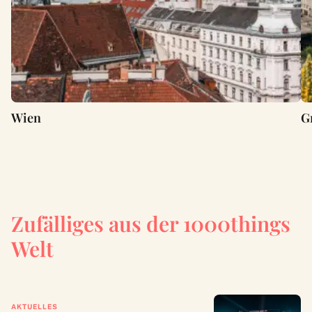
Wien
G
Zufälliges aus der 1000things
Welt
AKTUELLES