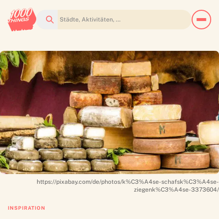
Suchen
https://pixabay.com/de/photos/k%C3%A4se-schafsk%C3%A4se-
ziegenk%C3%A4se-3373604/
INSPIRATION