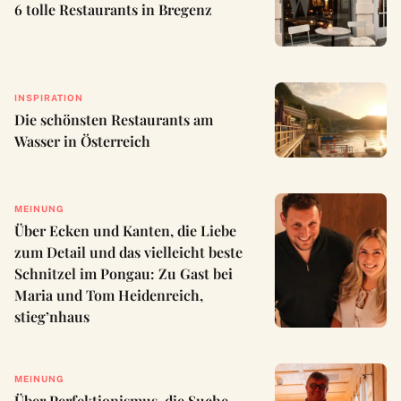
6 tolle Restaurants in Bregenz
INSPIRATION
Die schönsten Restaurants am
Wasser in Österreich
MEINUNG
Über Ecken und Kanten, die Liebe
zum Detail und das vielleicht beste
Schnitzel im Pongau: Zu Gast bei
Maria und Tom Heidenreich,
stieg’nhaus
MEINUNG
Über Perfektionismus, die Suche