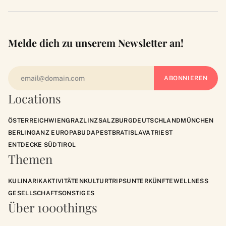
Melde dich zu unserem Newsletter an!
Locations
ÖSTERREICH
WIEN
GRAZ
LINZ
SALZBURG
DEUTSCHLAND
MÜNCHEN
BERLIN
GANZ EUROPA
BUDAPEST
BRATISLAVA
TRIEST
ENTDECKE SÜDTIROL
Themen
KULINARIK
AKTIVITÄTEN
KULTUR
TRIPS
UNTERKÜNFTE
WELLNESS
GESELLSCHAFT
SONSTIGES
Über 1000things