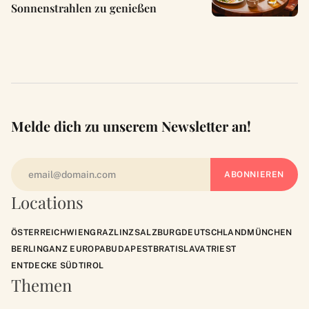
Sonnenstrahlen zu genießen
Melde dich zu unserem Newsletter an!
Locations
ÖSTERREICH
WIEN
GRAZ
LINZ
SALZBURG
DEUTSCHLAND
MÜNCHEN
BERLIN
GANZ EUROPA
BUDAPEST
BRATISLAVA
TRIEST
ENTDECKE SÜDTIROL
Themen