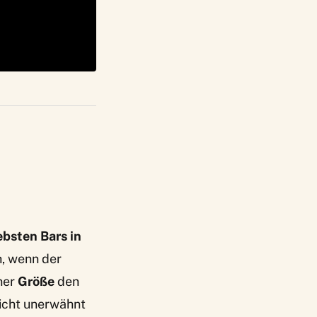
ebsten Bars in
h, wenn der
iner
Größe
den
nicht unerwähnt