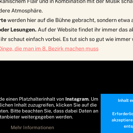
anischem Flair und in Kombination mit der Musik schaf
dere Atmosphäre.
rte
werden hier auf die Bühne gebracht, sondern etwa 
oder Lesungen.
Auf der Website findet ihr immer das a
hr schaut einfach vorbei. Es tut sich so gut wie immer
Dinge, die man im 8. Bezirk machen muss
de einen Platzhalterinhalt von
Instagram
. Um
Inhalt 
lichen Inhalt zuzugreifen, klicken Sie auf die
nten. Bitte beachten Sie, dass dabei Daten an
Erforderli
ttanbieter weitergegeben werden.
akzeptiere
ents
Mehr Informationen