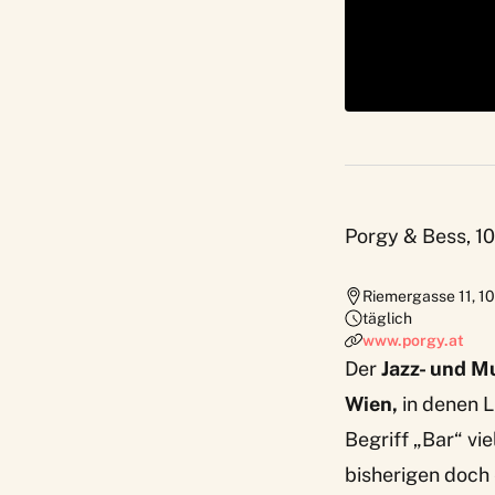
Porgy & Bess, 1
Riemergasse 11
,
10
täglich
www.porgy.at
Der
Jazz- und M
Wien,
in denen 
Begriff „Bar“ vie
bisherigen doch