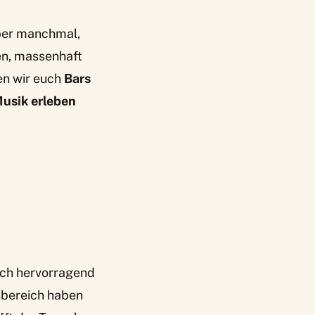
Aber manchmal,
en, massenhaft
en wir euch
Bars
Musik erleben
sich hervorragend
bereich haben