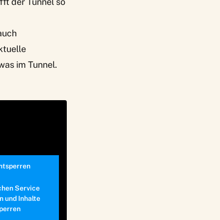
ft der Tunnel so
auch
ktuelle
 was im Tunnel.
entsperren
chen Service
n und Inhalte
perren