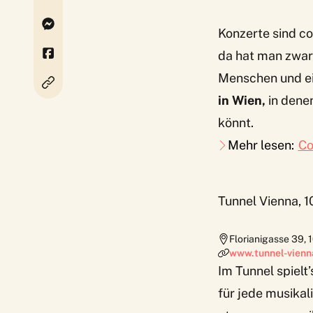
Konzerte sind c
da hat man zwar
Menschen und ei
in Wien,
in dene
könnt.
Mehr lesen:
Co
Tunnel Vienna, 
Florianigasse 39
,
www.tunnel-vienna
Im
Tunnel
spielt
für jede musikal