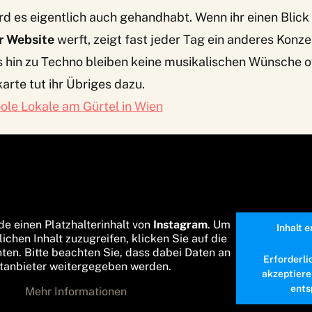
d es eigentlich auch gehandhabt. Wenn ihr einen Blick
r Website
werft, zeigt fast jeder Tag ein anderes Konz
s hin zu Techno bleiben keine musikalischen Wünsche o
rte tut ihr Übriges dazu.
ole Lokale am Gürtel in Wien
de einen Platzhalterinhalt von
Instagram
. Um
Inhalt 
lichen Inhalt zuzugreifen, klicken Sie auf die
nten. Bitte beachten Sie, dass dabei Daten an
Erforderli
ttanbieter weitergegeben werden.
akzeptiere
ents
Mehr Informationen