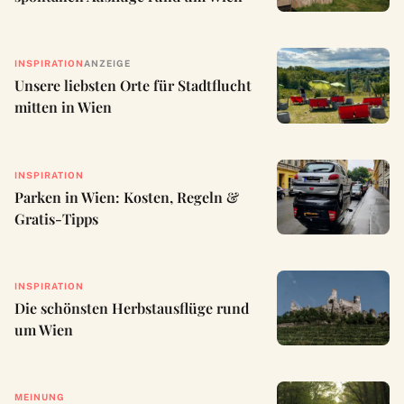
INSPIRATION
ANZEIGE
Unsere liebsten Orte für Stadtflucht
mitten in Wien
INSPIRATION
Parken in Wien: Kosten, Regeln &
Gratis-Tipps
INSPIRATION
Die schönsten Herbstausflüge rund
um Wien
MEINUNG