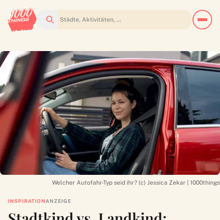
Suchen
Welcher Autofahr-Typ seid ihr? (c) Jessica Zekar | 1000things
INSPIRATION
ANZEIGE
Stadtkind vs. Landkind: