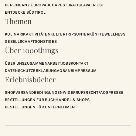
BERLIN
GANZ EUROPA
BUDAPEST
BRATISLAVA
TRIEST
ENTDECKE SÜDTIROL
Themen
KULINARIK
AKTIVITÄTEN
KULTUR
TRIPS
UNTERKÜNFTE
WELLNESS
GESELLSCHAFT
SONSTIGES
Über 1000things
ÜBER UNS
ZUSAMMENARBEIT
JOBS
KONTAKT
DATENSCHUTZERKLÄRUNG
AGB
ANB
IMPRESSUM
Erlebnisbücher
SHOP
VERSANDBEDINGUNGEN
WIDERRUFSRECHT
FAQS
PRESSE
BESTELLUNGEN FÜR BUCHHANDEL & SHOPS
BESTELLUNGEN FÜR UNTERNEHMEN