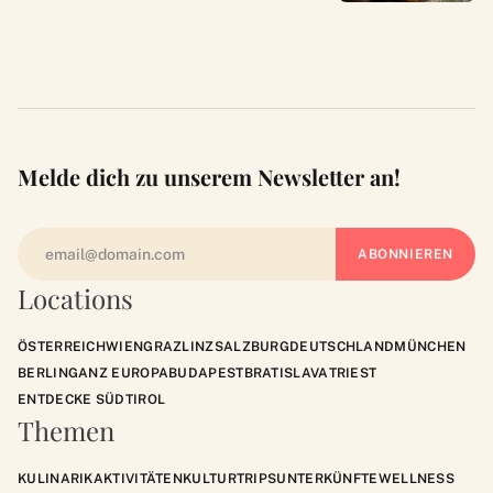
Melde dich zu unserem Newsletter an!
Locations
ÖSTERREICH
WIEN
GRAZ
LINZ
SALZBURG
DEUTSCHLAND
MÜNCHEN
BERLIN
GANZ EUROPA
BUDAPEST
BRATISLAVA
TRIEST
ENTDECKE SÜDTIROL
Themen
KULINARIK
AKTIVITÄTEN
KULTUR
TRIPS
UNTERKÜNFTE
WELLNESS