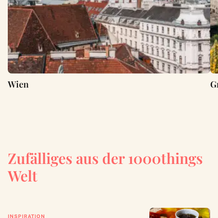
Wien
G
Zufälliges aus der 1000things
Welt
INSPIRATION