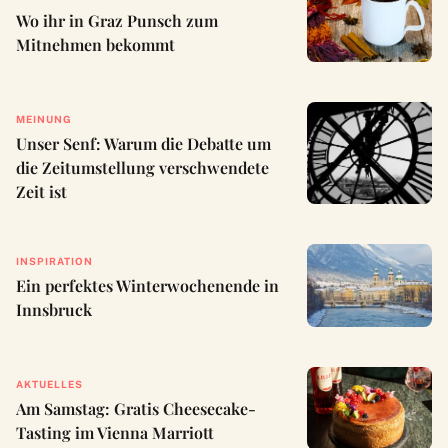
Wo ihr in Graz Punsch zum
Mitnehmen bekommt
MEINUNG
Unser Senf: Warum die Debatte um
die Zeitumstellung verschwendete
Zeit ist
INSPIRATION
Ein perfektes Winterwochenende in
Innsbruck
AKTUELLES
Am Samstag: Gratis Cheesecake-
Tasting im Vienna Marriott