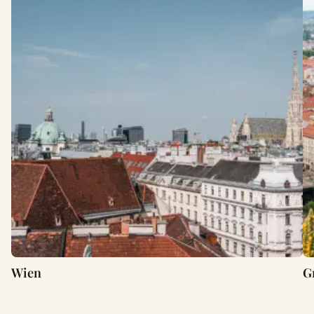
Wien
G