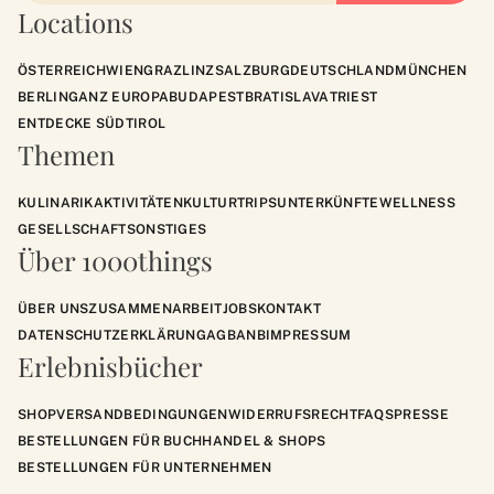
Locations
ÖSTERREICH
WIEN
GRAZ
LINZ
SALZBURG
DEUTSCHLAND
MÜNCHEN
BERLIN
GANZ EUROPA
BUDAPEST
BRATISLAVA
TRIEST
ENTDECKE SÜDTIROL
Themen
KULINARIK
AKTIVITÄTEN
KULTUR
TRIPS
UNTERKÜNFTE
WELLNESS
GESELLSCHAFT
SONSTIGES
Über 1000things
ÜBER UNS
ZUSAMMENARBEIT
JOBS
KONTAKT
DATENSCHUTZERKLÄRUNG
AGB
ANB
IMPRESSUM
Erlebnisbücher
SHOP
VERSANDBEDINGUNGEN
WIDERRUFSRECHT
FAQS
PRESSE
BESTELLUNGEN FÜR BUCHHANDEL & SHOPS
BESTELLUNGEN FÜR UNTERNEHMEN