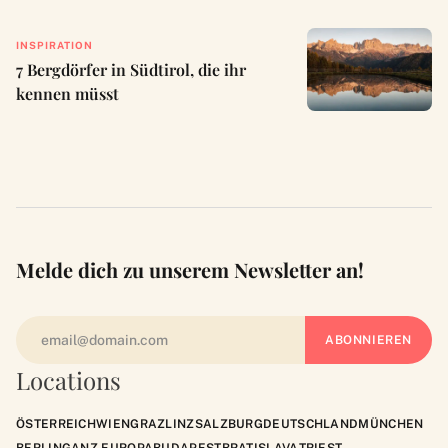
INSPIRATION
7 Bergdörfer in Südtirol, die ihr
kennen müsst
Melde dich zu unserem Newsletter an!
Locations
ÖSTERREICH
WIEN
GRAZ
LINZ
SALZBURG
DEUTSCHLAND
MÜNCHEN
BERLIN
GANZ EUROPA
BUDAPEST
BRATISLAVA
TRIEST