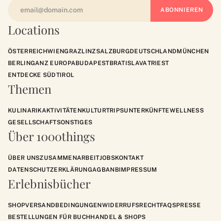
Locations
ÖSTERREICH
WIEN
GRAZ
LINZ
SALZBURG
DEUTSCHLAND
MÜNCHEN
BERLIN
GANZ EUROPA
BUDAPEST
BRATISLAVA
TRIEST
ENTDECKE SÜDTIROL
Themen
KULINARIK
AKTIVITÄTEN
KULTUR
TRIPS
UNTERKÜNFTE
WELLNESS
GESELLSCHAFT
SONSTIGES
Über 1000things
ÜBER UNS
ZUSAMMENARBEIT
JOBS
KONTAKT
DATENSCHUTZERKLÄRUNG
AGB
ANB
IMPRESSUM
Erlebnisbücher
SHOP
VERSANDBEDINGUNGEN
WIDERRUFSRECHT
FAQS
PRESSE
BESTELLUNGEN FÜR BUCHHANDEL & SHOPS