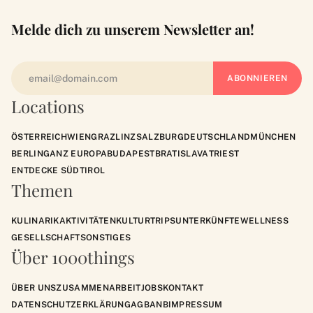
Melde dich zu unserem Newsletter an!
Locations
ÖSTERREICH
WIEN
GRAZ
LINZ
SALZBURG
DEUTSCHLAND
MÜNCHEN
BERLIN
GANZ EUROPA
BUDAPEST
BRATISLAVA
TRIEST
ENTDECKE SÜDTIROL
Themen
KULINARIK
AKTIVITÄTEN
KULTUR
TRIPS
UNTERKÜNFTE
WELLNESS
GESELLSCHAFT
SONSTIGES
Über 1000things
ÜBER UNS
ZUSAMMENARBEIT
JOBS
KONTAKT
DATENSCHUTZERKLÄRUNG
AGB
ANB
IMPRESSUM