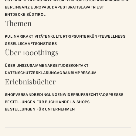
BERLIN
GANZ EUROPA
BUDAPEST
BRATISLAVA
TRIEST
ENTDECKE SÜDTIROL
Themen
KULINARIK
AKTIVITÄTEN
KULTUR
TRIPS
UNTERKÜNFTE
WELLNESS
GESELLSCHAFT
SONSTIGES
Über 1000things
ÜBER UNS
ZUSAMMENARBEIT
JOBS
KONTAKT
DATENSCHUTZERKLÄRUNG
AGB
ANB
IMPRESSUM
Erlebnisbücher
SHOP
VERSANDBEDINGUNGEN
WIDERRUFSRECHT
FAQS
PRESSE
BESTELLUNGEN FÜR BUCHHANDEL & SHOPS
BESTELLUNGEN FÜR UNTERNEHMEN