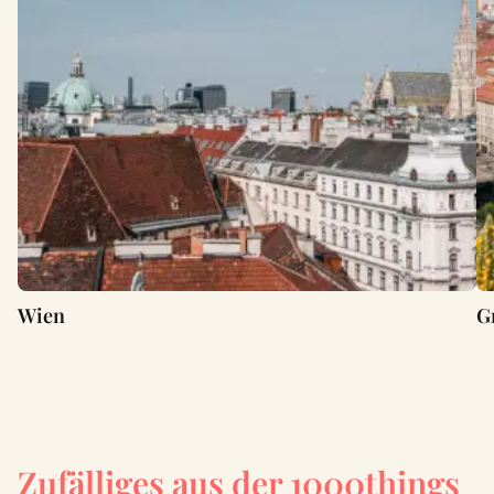
Wien
G
Zufälliges aus der 1000things