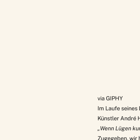
via GIPHY
Im Laufe seines L
Künstler André H
„Wenn Lügen kurz
Zugegeben, wir 