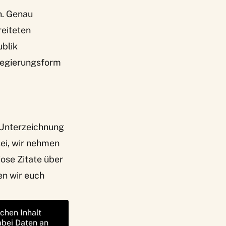
n. Genau
eiteten
ublik
Regierungsform
r Unterzeichnung
ei, wir nehmen
ose Zitate über
en wir euch
ichen Inhalt
abei Daten an