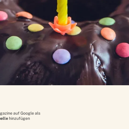
gazine auf Google als
elle
hinzufügen