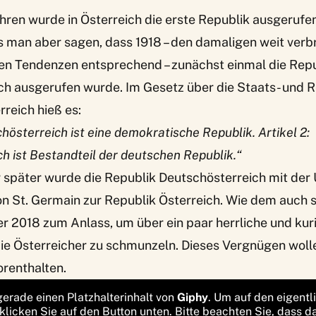
hren wurde in Österreich die erste Republik ausgerufe
an aber sagen, dass 1918 – den damaligen weit verbr
en Tendenzen entsprechend – zunächst einmal die Rep
ch ausgerufen wurde. Im Gesetz über die Staats- und 
reich hieß es:
chösterreich ist eine demokratische Republik. Artikel 2:
h ist Bestandteil der deutschen Republik.“
hr später wurde die Republik Deutschösterreich mit de
n St. Germain zur Republik Österreich. Wie dem auch s
 2018 zum Anlass, um über ein paar herrliche und kuri
die Österreicher zu schmunzeln. Dieses Vergnügen woll
orenthalten.
gerade einen Platzhalterinhalt von
Giphy
. Um auf den eigentl
 klicken Sie auf den Button unten. Bitte beachten Sie, dass d