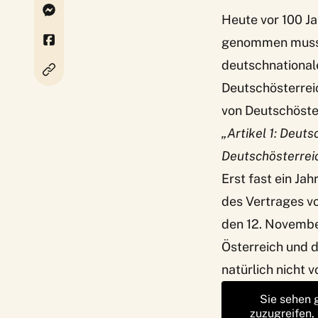
Heute vor 100 Ja
genommen muss m
deutschnational
Deutschösterrei
von Deutschöster
„Artikel 1: Deuts
Deutschösterreic
Erst fast ein Ja
des Vertrages vo
den 12. November
Österreich und 
natürlich nicht v
Sie sehen 
zuzugreifen,