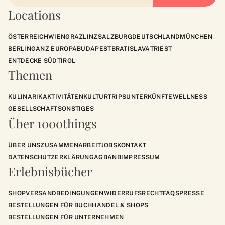
Locations
ÖSTERREICH
WIEN
GRAZ
LINZ
SALZBURG
DEUTSCHLAND
MÜNCHEN
BERLIN
GANZ EUROPA
BUDAPEST
BRATISLAVA
TRIEST
ENTDECKE SÜDTIROL
Themen
KULINARIK
AKTIVITÄTEN
KULTUR
TRIPS
UNTERKÜNFTE
WELLNESS
GESELLSCHAFT
SONSTIGES
Über 1000things
ÜBER UNS
ZUSAMMENARBEIT
JOBS
KONTAKT
DATENSCHUTZERKLÄRUNG
AGB
ANB
IMPRESSUM
Erlebnisbücher
SHOP
VERSANDBEDINGUNGEN
WIDERRUFSRECHT
FAQS
PRESSE
BESTELLUNGEN FÜR BUCHHANDEL & SHOPS
BESTELLUNGEN FÜR UNTERNEHMEN