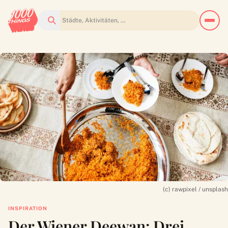
Suchen
(c) rawpixel / unsplash
INSPIRATION
Der Wiener Deewan: Drei