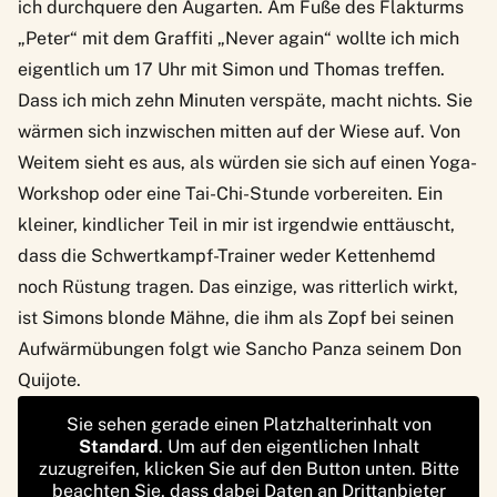
ich durchquere den Augarten. Am Fuße des Flakturms
„Peter“ mit dem Graffiti „Never again“ wollte ich mich
eigentlich um 17 Uhr mit Simon und Thomas treffen.
Dass ich mich zehn Minuten verspäte, macht nichts. Sie
wärmen sich inzwischen mitten auf der Wiese auf. Von
Weitem sieht es aus, als würden sie sich auf einen Yoga-
Workshop oder eine Tai-Chi-Stunde vorbereiten. Ein
kleiner, kindlicher Teil in mir ist irgendwie enttäuscht,
dass die Schwertkampf-Trainer weder Kettenhemd
noch Rüstung tragen. Das einzige, was ritterlich wirkt,
ist Simons blonde Mähne, die ihm als Zopf bei seinen
Aufwärmübungen folgt wie Sancho Panza seinem Don
Quijote.
Sie sehen gerade einen Platzhalterinhalt von
Standard
. Um auf den eigentlichen Inhalt
zuzugreifen, klicken Sie auf den Button unten. Bitte
beachten Sie, dass dabei Daten an Drittanbieter