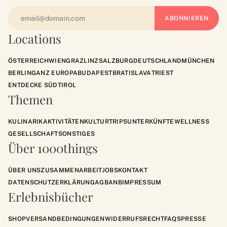
Locations
ÖSTERREICH
WIEN
GRAZ
LINZ
SALZBURG
DEUTSCHLAND
MÜNCHEN
BERLIN
GANZ EUROPA
BUDAPEST
BRATISLAVA
TRIEST
ENTDECKE SÜDTIROL
Themen
KULINARIK
AKTIVITÄTEN
KULTUR
TRIPS
UNTERKÜNFTE
WELLNESS
GESELLSCHAFT
SONSTIGES
Über 1000things
ÜBER UNS
ZUSAMMENARBEIT
JOBS
KONTAKT
DATENSCHUTZERKLÄRUNG
AGB
ANB
IMPRESSUM
Erlebnisbücher
SHOP
VERSANDBEDINGUNGEN
WIDERRUFSRECHT
FAQS
PRESSE