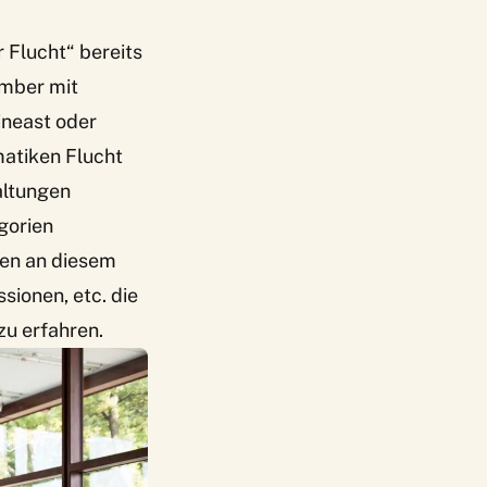
Flucht“ bereits
ember mit
ineast oder
atiken Flucht
altungen
gorien
ien an diesem
sionen, etc. die
zu erfahren.