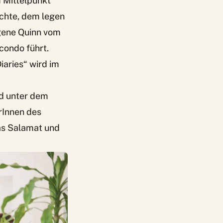
 Mittelpunkt
öchte, dem legen
gene Quinn vom
condo führt.
iaries“
wird im
nd unter dem
rInnen des
as Salamat und