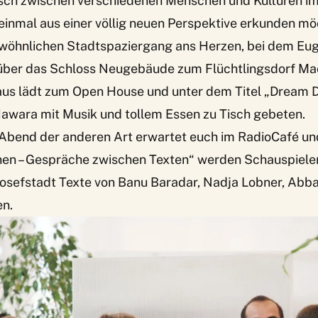
ch zwischen verschiedenen Menschen und Kulturen im
einmal aus einer völlig neuen Perspektive erkunden m
wöhnlichen Stadtspaziergang
ans Herzen, bei dem Eu
 über das Schloss Neugebäude zum Flüchtlingsdorf Ma
aus lädt zum
Open House
und unter dem Titel
„Dream D
Hawara mit Musik und tollem Essen zu Tisch gebeten.
er Abend der anderen Art erwartet euch im RadioCafé u
en – Gespräche zwischen Texten“
werden Schauspiele
 Josefstadt Texte von Banu Baradar, Nadja Lobner, Abb
en.