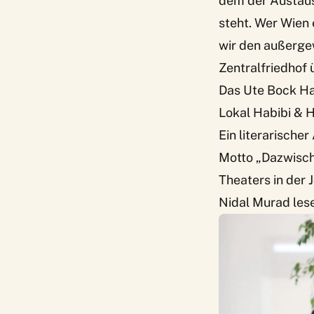
dem der Austaus
steht. Wer Wien 
wir den
außerge
Zentralfriedhof
Das Ute Bock H
Lokal Habibi & 
Ein literarisch
Motto „
Dazwisch
Theaters in der
Nidal Murad les