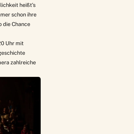
lichkeit
heißt’s
mmer schon ihre
p
die Chance
20 Uhr mit
geschichte
mera zahlreiche