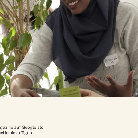
gazine auf Google als
elle
hinzufügen