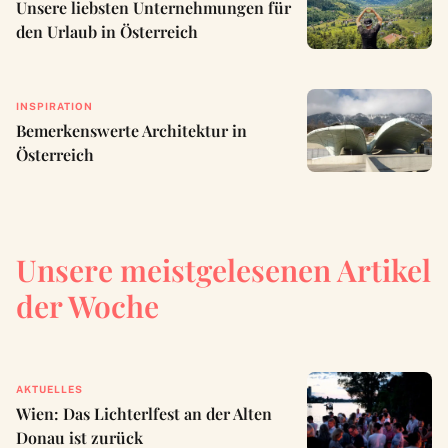
Unsere liebsten Unternehmungen für
den Urlaub in Österreich
INSPIRATION
Bemerkenswerte Architektur in
Österreich
Unsere meistgelesenen Artikel
der Woche
AKTUELLES
Wien: Das Lichterlfest an der Alten
Donau ist zurück