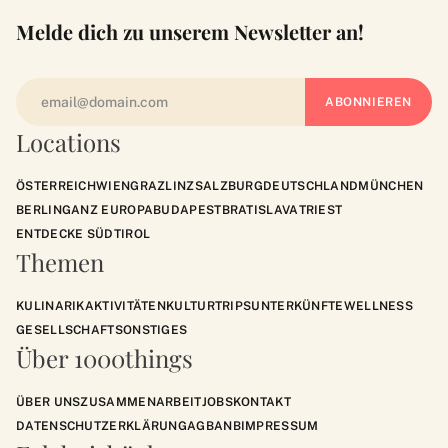
Melde dich zu unserem Newsletter an!
Locations
ÖSTERREICH
WIEN
GRAZ
LINZ
SALZBURG
DEUTSCHLAND
MÜNCHEN
BERLIN
GANZ EUROPA
BUDAPEST
BRATISLAVA
TRIEST
ENTDECKE SÜDTIROL
Themen
KULINARIK
AKTIVITÄTEN
KULTUR
TRIPS
UNTERKÜNFTE
WELLNESS
GESELLSCHAFT
SONSTIGES
Über 1000things
ÜBER UNS
ZUSAMMENARBEIT
JOBS
KONTAKT
DATENSCHUTZERKLÄRUNG
AGB
ANB
IMPRESSUM