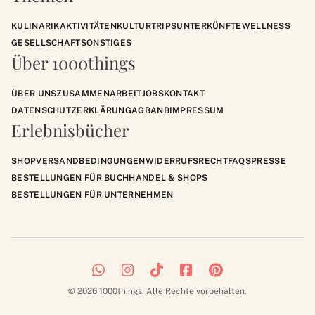
KULINARIK
AKTIVITÄTEN
KULTUR
TRIPS
UNTERKÜNFTE
WELLNESS
GESELLSCHAFT
SONSTIGES
Über 1000things
ÜBER UNS
ZUSAMMENARBEIT
JOBS
KONTAKT
DATENSCHUTZERKLÄRUNG
AGB
ANB
IMPRESSUM
Erlebnisbücher
SHOP
VERSANDBEDINGUNGEN
WIDERRUFSRECHT
FAQS
PRESSE
BESTELLUNGEN FÜR BUCHHANDEL & SHOPS
BESTELLUNGEN FÜR UNTERNEHMEN
© 2026 1000things. Alle Rechte vorbehalten.