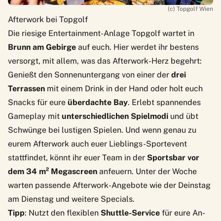
(c) Topgolf Wien
Afterwork bei Topgolf
Die
riesige Entertainment-Anlage Topgolf
wartet in
Brunn am Gebirge
auf euch. Hier werdet ihr bestens
versorgt, mit allem, was das Afterwork-Herz begehrt:
Genießt den Sonnenuntergang von einer der
drei
Terrassen
mit einem Drink in der Hand oder holt euch
Snacks für eure
überdachte Bay
. Erlebt spannendes
Gameplay mit
unterschiedlichen Spielmodi
und übt
Schwünge bei
lustigen Spielen
. Und wenn genau zu
eurem Afterwork auch euer Lieblings-Sportevent
stattfindet, könnt ihr euer Team in der
Sportsbar vor
dem 34 m² Megascreen
anfeuern. Unter der Woche
warten passende Afterwork-Angebote wie der
Deinstag
am Dienstag
und weitere Specials.
Tipp
: Nutzt den flexiblen
Shuttle-Service
für eure An-