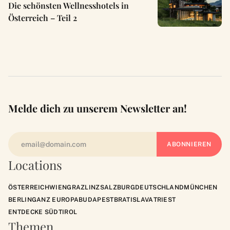
Die schönsten Wellnesshotels in
Österreich – Teil 2
Melde dich zu unserem Newsletter an!
Locations
ÖSTERREICH
WIEN
GRAZ
LINZ
SALZBURG
DEUTSCHLAND
MÜNCHEN
BERLIN
GANZ EUROPA
BUDAPEST
BRATISLAVA
TRIEST
ENTDECKE SÜDTIROL
Themen