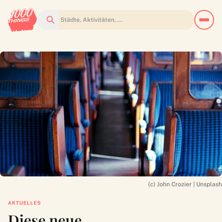
Suchen
(c) John Crozier | Unsplash
AKTUELLES
Diese neue