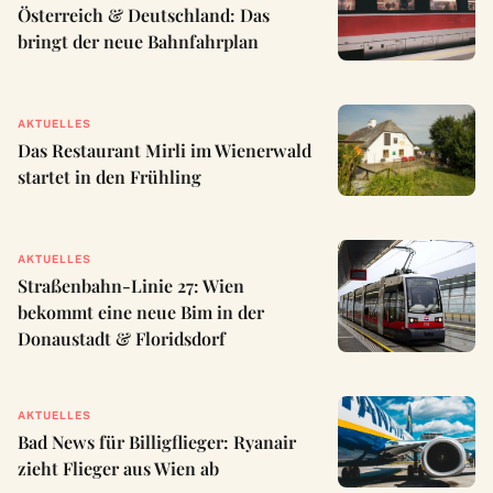
Österreich & Deutschland: Das
bringt der neue Bahnfahrplan
AKTUELLES
Das Restaurant Mirli im Wienerwald
startet in den Frühling
AKTUELLES
Straßenbahn-Linie 27: Wien
bekommt eine neue Bim in der
Donaustadt & Floridsdorf
AKTUELLES
Bad News für Billigflieger: Ryanair
zieht Flieger aus Wien ab