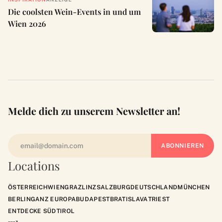
Die coolsten Wein-Events in und um
Wien 2026
Melde dich zu unserem Newsletter an!
Locations
ÖSTERREICH
WIEN
GRAZ
LINZ
SALZBURG
DEUTSCHLAND
MÜNCHEN
BERLIN
GANZ EUROPA
BUDAPEST
BRATISLAVA
TRIEST
ENTDECKE SÜDTIROL