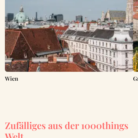
Wien
G
Zufälliges aus der 1000things
Welt