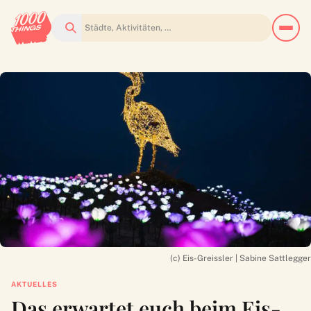
Suchen
(c) Eis-Greissler | Sabine Sattlegger
AKTUELLES
Das erwartet euch beim Eis-