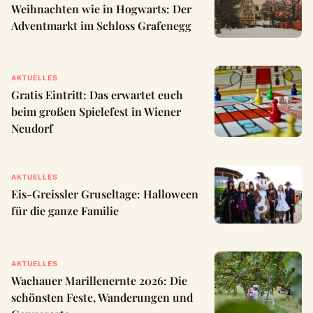
Weihnachten wie in Hogwarts: Der
Adventmarkt im Schloss Grafenegg
AKTUELLES
Gratis Eintritt: Das erwartet euch
beim großen Spielefest in Wiener
Neudorf
AKTUELLES
Eis-Greissler Gruseltage: Halloween
für die ganze Familie
AKTUELLES
Wachauer Marillenernte 2026: Die
schönsten Feste, Wanderungen und