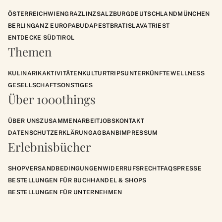
ÖSTERREICH
WIEN
GRAZ
LINZ
SALZBURG
DEUTSCHLAND
MÜNCHEN
BERLIN
GANZ EUROPA
BUDAPEST
BRATISLAVA
TRIEST
ENTDECKE SÜDTIROL
Themen
KULINARIK
AKTIVITÄTEN
KULTUR
TRIPS
UNTERKÜNFTE
WELLNESS
GESELLSCHAFT
SONSTIGES
Über 1000things
ÜBER UNS
ZUSAMMENARBEIT
JOBS
KONTAKT
DATENSCHUTZERKLÄRUNG
AGB
ANB
IMPRESSUM
Erlebnisbücher
SHOP
VERSANDBEDINGUNGEN
WIDERRUFSRECHT
FAQS
PRESSE
BESTELLUNGEN FÜR BUCHHANDEL & SHOPS
BESTELLUNGEN FÜR UNTERNEHMEN