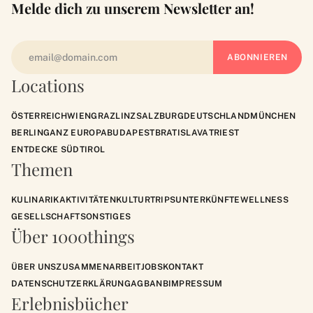
Melde dich zu unserem Newsletter an!
Locations
ÖSTERREICH
WIEN
GRAZ
LINZ
SALZBURG
DEUTSCHLAND
MÜNCHEN
BERLIN
GANZ EUROPA
BUDAPEST
BRATISLAVA
TRIEST
ENTDECKE SÜDTIROL
Themen
KULINARIK
AKTIVITÄTEN
KULTUR
TRIPS
UNTERKÜNFTE
WELLNESS
GESELLSCHAFT
SONSTIGES
Über 1000things
ÜBER UNS
ZUSAMMENARBEIT
JOBS
KONTAKT
DATENSCHUTZERKLÄRUNG
AGB
ANB
IMPRESSUM
Erlebnisbücher