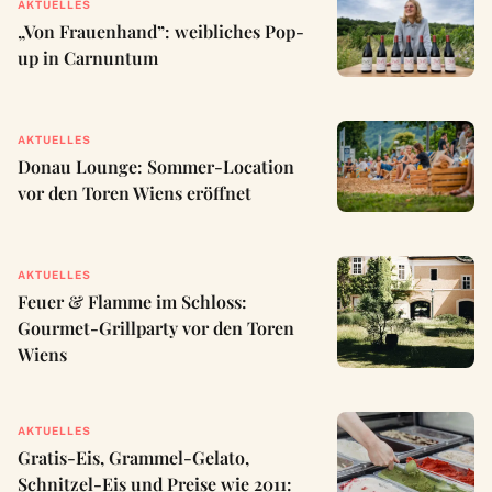
AKTUELLES
„Von Frauenhand”: weibliches Pop-
up in Carnuntum
AKTUELLES
Donau Lounge: Sommer-Location
vor den Toren Wiens eröffnet
AKTUELLES
Feuer & Flamme im Schloss:
Gourmet-Grillparty vor den Toren
Wiens
AKTUELLES
Gratis-Eis, Grammel-Gelato,
Schnitzel-Eis und Preise wie 2011: