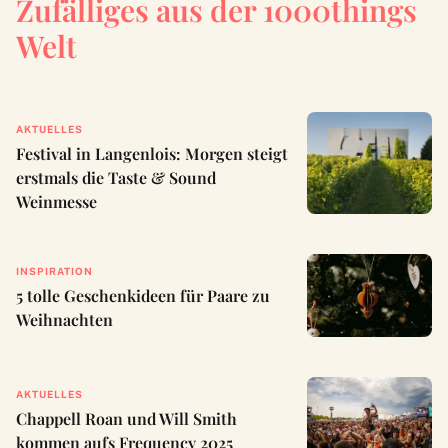
Zufälliges aus der 1000things
Welt
AKTUELLES
Festival in Langenlois: Morgen steigt
erstmals die Taste & Sound
Weinmesse
INSPIRATION
5 tolle Geschenkideen für Paare zu
Weihnachten
AKTUELLES
Chappell Roan und Will Smith
kommen aufs Frequency 2025