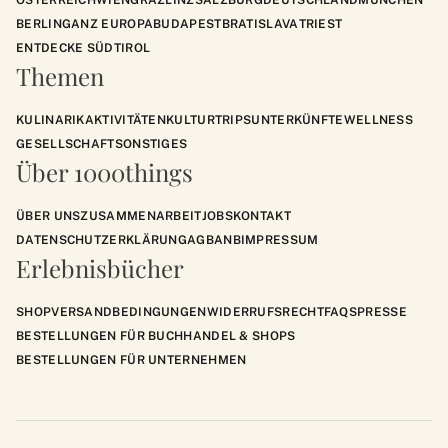
ÖSTERREICH
WIEN
GRAZ
LINZ
SALZBURG
DEUTSCHLAND
MÜNCHEN
BERLIN
GANZ EUROPA
BUDAPEST
BRATISLAVA
TRIEST
ENTDECKE SÜDTIROL
Themen
KULINARIK
AKTIVITÄTEN
KULTUR
TRIPS
UNTERKÜNFTE
WELLNESS
GESELLSCHAFT
SONSTIGES
Über 1000things
ÜBER UNS
ZUSAMMENARBEIT
JOBS
KONTAKT
DATENSCHUTZERKLÄRUNG
AGB
ANB
IMPRESSUM
Erlebnisbücher
SHOP
VERSANDBEDINGUNGEN
WIDERRUFSRECHT
FAQS
PRESSE
BESTELLUNGEN FÜR BUCHHANDEL & SHOPS
BESTELLUNGEN FÜR UNTERNEHMEN