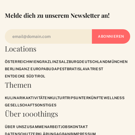
Melde dich zu unserem Newsletter an!
Locations
ÖSTERREICH
WIEN
GRAZ
LINZ
SALZBURG
DEUTSCHLAND
MÜNCHEN
BERLIN
GANZ EUROPA
BUDAPEST
BRATISLAVA
TRIEST
ENTDECKE SÜDTIROL
Themen
KULINARIK
AKTIVITÄTEN
KULTUR
TRIPS
UNTERKÜNFTE
WELLNESS
GESELLSCHAFT
SONSTIGES
Über 1000things
ÜBER UNS
ZUSAMMENARBEIT
JOBS
KONTAKT
DATENSCHUTZERKLÄRUNG
AGB
ANB
IMPRESSUM