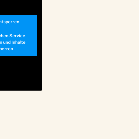
entsperren
chen Service
n und Inhalte
perren