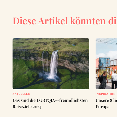
Diese Artikel könnten di
AKTUELLES
INSPIRATION
Das sind die LGBTQIA+-freundlichsten
Unsere 8 l
Reiseziele 2025
Europa