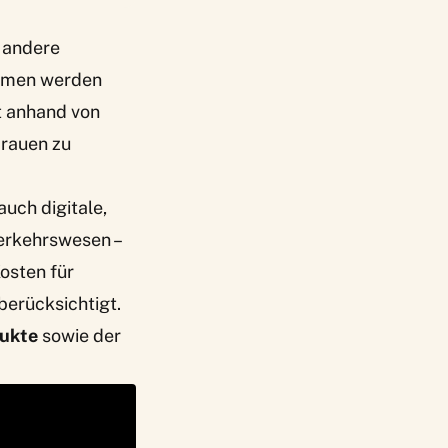
r andere
ommen werden
t anhand von
Frauen zu
uch digitale,
Verkehrswesen –
osten für
erücksichtigt.
dukte
sowie der