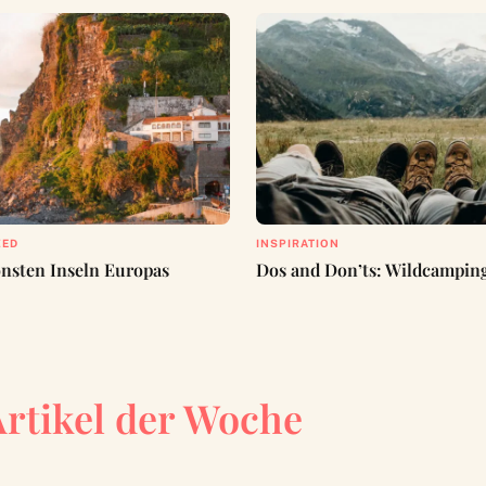
ZED
INSPIRATION
önsten Inseln Europas
Dos and Don’ts: Wildcampin
Artikel der Woche