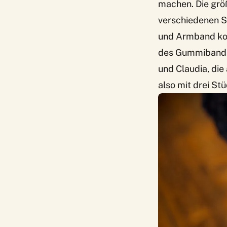
machen. Die größ
verschiedenen S
und Armband kom
des Gummibands 
und Claudia, die
also mit drei St