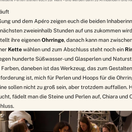
hiedene Perlen stehen euch zur Wahl – und werden dann zu Armbändern und Ring
äuft
ung und dem Apéro zeigen euch die beiden Inhaberinn
e nächsten zweieinhalb Stunden auf uns zukommen wird
tellt ihre eigenen
Ohrringe
, danach kann man zwische
ner
Kette
wählen und zum Abschluss steht noch ein
Ri
iegen hunderte Süßwasser- und Glasperlen und Naturste
 Farben, daneben ist das Werkzeug, das zum Gestalten 
forderung ist, mich für Perlen und Hoops für die Ohrri
ne sollen nicht zu groß sein, aber trotzdem auffallen. 
cht, fädelt man die Steine und Perlen auf, Chiara und 
hluss.