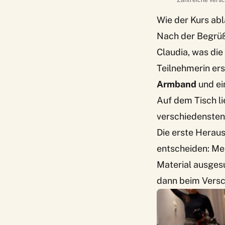
Zahlreiche versc
Wie der Kurs abl
Nach der Begrüß
Claudia, was di
Teilnehmerin ers
Armband
und ei
Auf dem Tisch l
verschiedensten
Die erste Heraus
entscheiden: Mei
Material ausgesu
dann beim Versc