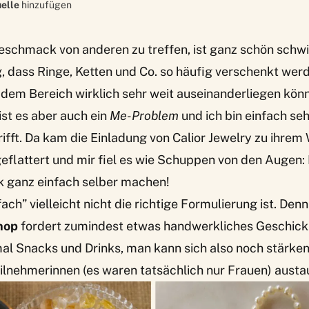
elle
hinzufügen
chmack von anderen zu treffen, ist ganz schön schwi
 dass Ringe, Ketten und Co. so häufig verschenkt werd
 dem Bereich wirklich sehr weit auseinanderliegen kön
st es aber auch ein
Me-Problem
und ich bin einfach seh
ifft. Da kam die Einladung von
Calior Jewelry
zu ihrem 
eflattert und mir fiel es wie Schuppen von den Augen: 
 ganz einfach selber machen!
ch” vielleicht nicht die richtige Formulierung ist. Denn
hop
fordert zumindest etwas handwerkliches Geschick.
mal Snacks und Drinks, man kann sich also noch stärke
ilnehmerinnen (es waren tatsächlich nur Frauen) austa