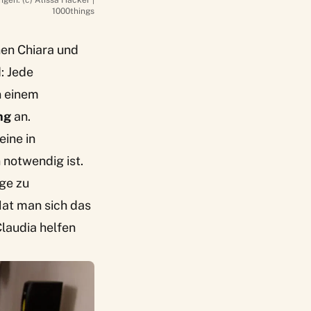
en. (c) Alissa Hacker |
1000things
en Chiara und
: Jede
n einem
ng
an.
ine in
notwendig ist.
nge zu
Hat man sich das
Claudia helfen