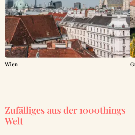
Wien
G
Zufälliges aus der 1000things
Welt