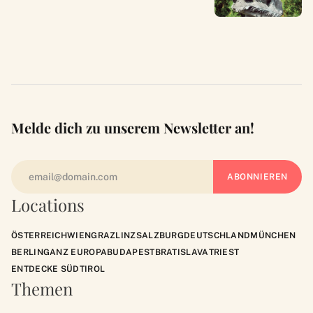
Melde dich zu unserem Newsletter an!
Locations
ÖSTERREICH
WIEN
GRAZ
LINZ
SALZBURG
DEUTSCHLAND
MÜNCHEN
BERLIN
GANZ EUROPA
BUDAPEST
BRATISLAVA
TRIEST
ENTDECKE SÜDTIROL
Themen