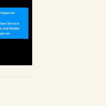
entsperren
chen Service
n und Inhalte
perren