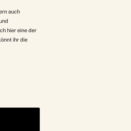
dern auch
 und
h hier eine der
önnt ihr die