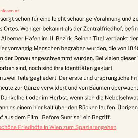
nlosen.at
sorgt schon für eine leicht schaurige Vorahnung und z
s Ortes. Weniger bekannt als der Zentralfriedhof, befin
 Alberner Hafen im 11. Bezirk. Seinen Titel verdankt de
hier vorrangig Menschen begraben wurden, die von 1840
n der Donau angeschwemmt wurden. Bei vielen dieser 
torben sind, noch sind ihre Identitäten geklärt.
in zwei Teile gegliedert. Der erste und ursprüngliche Fr
heute zur Gänze verwildert und von Bäumen überwach
r Dunkelheit oder im Herbst, wenn sich die Nebelschwa
ann es einem hier kalt über den Rücken laufen. Übrigens:
f aus dem Film „Before Sunrise“ ein Begriff.
schöne Friedhöfe in Wien zum Spazierengehen