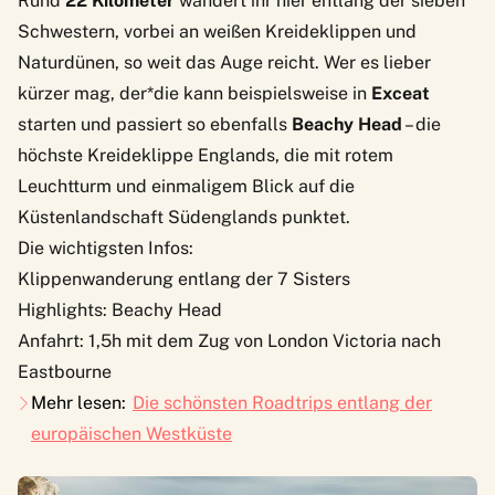
Rund
22 Kilometer
wandert ihr hier entlang der sieben
Schwestern, vorbei an weißen Kreideklippen und
Naturdünen, so weit das Auge reicht. Wer es lieber
kürzer mag, der*die kann beispielsweise in
Exceat
starten und passiert so ebenfalls
Beachy Head
– die
höchste Kreideklippe Englands, die mit rotem
Leuchtturm und einmaligem Blick auf die
Küstenlandschaft Südenglands punktet.
Die wichtigsten Infos:
Klippenwanderung entlang der 7 Sisters
Highlights: Beachy Head
Anfahrt: 1,5h mit dem Zug von London Victoria nach
Eastbourne
Mehr lesen:
Die schönsten Roadtrips entlang der
europäischen Westküste