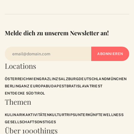
Melde dich zu unserem Newsletter an!
Locations
ÖSTERREICH
WIEN
GRAZ
LINZ
SALZBURG
DEUTSCHLAND
MÜNCHEN
BERLIN
GANZ EUROPA
BUDAPEST
BRATISLAVA
TRIEST
ENTDECKE SÜDTIROL
Themen
KULINARIK
AKTIVITÄTEN
KULTUR
TRIPS
UNTERKÜNFTE
WELLNESS
GESELLSCHAFT
SONSTIGES
Über 1000things