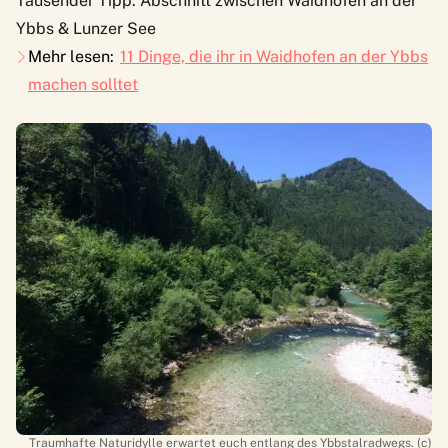
Tausender Tipp: Abschnitt zwischen Waidhofen an der
Ybbs & Lunzer See
Mehr lesen:
11 Dinge, die ihr in Waidhofen an der Ybbs
machen solltet
Traumhafte Naturidylle erwartet euch entlang des Ybbstalradwegs. (c)