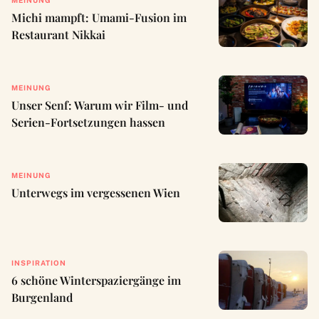
Michi mampft: Umami-Fusion im
Restaurant Nikkai
MEINUNG
Unser Senf: Warum wir Film- und
Serien-Fortsetzungen hassen
MEINUNG
Unterwegs im vergessenen Wien
INSPIRATION
6 schöne Winterspaziergänge im
Burgenland