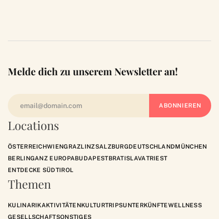
Melde dich zu unserem Newsletter an!
Locations
ÖSTERREICH
WIEN
GRAZ
LINZ
SALZBURG
DEUTSCHLAND
MÜNCHEN
BERLIN
GANZ EUROPA
BUDAPEST
BRATISLAVA
TRIEST
ENTDECKE SÜDTIROL
Themen
KULINARIK
AKTIVITÄTEN
KULTUR
TRIPS
UNTERKÜNFTE
WELLNESS
GESELLSCHAFT
SONSTIGES