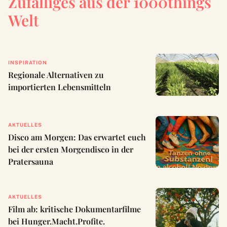
Zufälliges aus der 1000things
Welt
INSPIRATION
Regionale Alternativen zu
importierten Lebensmitteln
AKTUELLES
Disco am Morgen: Das erwartet euch
bei der ersten Morgendisco in der
Pratersauna
AKTUELLES
Film ab: kritische Dokumentarfilme
bei Hunger.Macht.Profite.