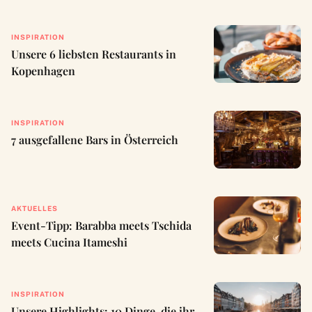
INSPIRATION
Unsere 6 liebsten Restaurants in
Kopenhagen
INSPIRATION
7 ausgefallene Bars in Österreich
AKTUELLES
Event-Tipp: Barabba meets Tschida
meets Cucina Itameshi
INSPIRATION
Unsere Highlights: 10 Dinge, die ihr