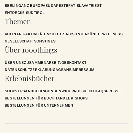
BERLIN
GANZ EUROPA
BUDAPEST
BRATISLAVA
TRIEST
ENTDECKE SÜDTIROL
Themen
KULINARIK
AKTIVITÄTEN
KULTUR
TRIPS
UNTERKÜNFTE
WELLNESS
GESELLSCHAFT
SONSTIGES
Über 1000things
ÜBER UNS
ZUSAMMENARBEIT
JOBS
KONTAKT
DATENSCHUTZERKLÄRUNG
AGB
ANB
IMPRESSUM
Erlebnisbücher
SHOP
VERSANDBEDINGUNGEN
WIDERRUFSRECHT
FAQS
PRESSE
BESTELLUNGEN FÜR BUCHHANDEL & SHOPS
BESTELLUNGEN FÜR UNTERNEHMEN