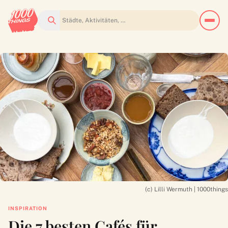
Suchen
(c) Lilli Wermuth | 1000things
INSPIRATION
Die 7 besten Cafés für