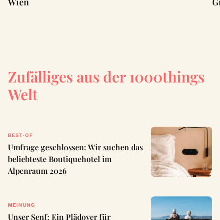
Wien
G
Zufälliges aus der 1000things
Welt
BEST-OF
Umfrage geschlossen: Wir suchen das
beliebteste Boutiquehotel im
Alpenraum 2026
MEINUNG
Unser Senf: Ein Plädoyer für