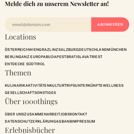
Melde dich zu unserem Newsletter an!
Locations
ÖSTERREICH
WIEN
GRAZ
LINZ
SALZBURG
DEUTSCHLAND
MÜNCHEN
BERLIN
GANZ EUROPA
BUDAPEST
BRATISLAVA
TRIEST
ENTDECKE SÜDTIROL
Themen
KULINARIK
AKTIVITÄTEN
KULTUR
TRIPS
UNTERKÜNFTE
WELLNESS
GESELLSCHAFT
SONSTIGES
Über 1000things
ÜBER UNS
ZUSAMMENARBEIT
JOBS
KONTAKT
DATENSCHUTZERKLÄRUNG
AGB
ANB
IMPRESSUM
Erlebnisbücher