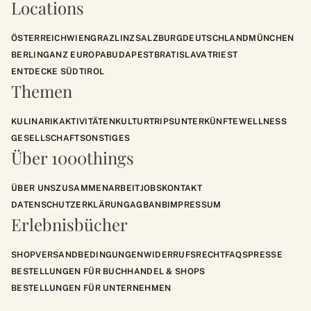
Locations
ÖSTERREICH
WIEN
GRAZ
LINZ
SALZBURG
DEUTSCHLAND
MÜNCHEN
BERLIN
GANZ EUROPA
BUDAPEST
BRATISLAVA
TRIEST
ENTDECKE SÜDTIROL
Themen
KULINARIK
AKTIVITÄTEN
KULTUR
TRIPS
UNTERKÜNFTE
WELLNESS
GESELLSCHAFT
SONSTIGES
Über 1000things
ÜBER UNS
ZUSAMMENARBEIT
JOBS
KONTAKT
DATENSCHUTZERKLÄRUNG
AGB
ANB
IMPRESSUM
Erlebnisbücher
SHOP
VERSANDBEDINGUNGEN
WIDERRUFSRECHT
FAQS
PRESSE
BESTELLUNGEN FÜR BUCHHANDEL & SHOPS
BESTELLUNGEN FÜR UNTERNEHMEN