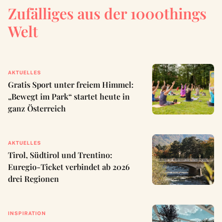
Zufälliges aus der 1000things
Welt
AKTUELLES
Gratis Sport unter freiem Himmel:
„Bewegt im Park“ startet heute in
ganz Österreich
AKTUELLES
Tirol, Südtirol und Trentino:
Euregio-Ticket verbindet ab 2026
drei Regionen
INSPIRATION